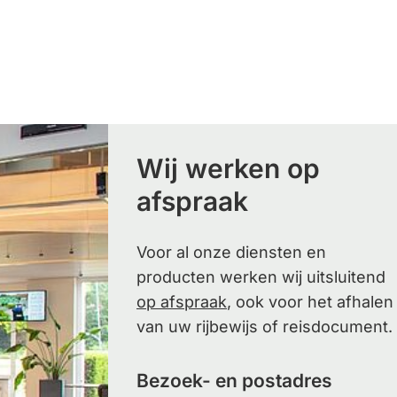
Gebruik
de
enter-
toets
om
een
Wij werken op
waarde
afspraak
te
selecteren.
Voor al onze diensten en
producten werken wij uitsluitend
op afspraak
, ook voor het afhalen
van uw rijbewijs of reisdocument.
Bezoek- en postadres