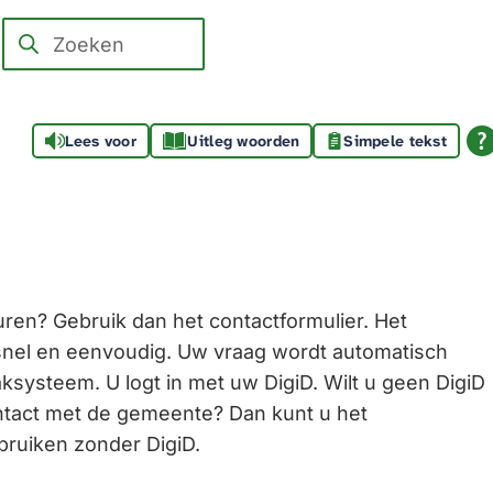
Zoeken
Wanneer
resultaten
beschikbaar
Lees voor
Uitleg woorden
Simpele tekst
zijn
kun
je
hierdoor
navigeren
door
uren? Gebruik dan het contactformulier. Het
pijl
 snel en eenvoudig. Uw vraag wordt automatisch
omhoog
ksysteem. U logt in met uw DigiD. Wilt u geen DigiD
en
ntact met de gemeente? Dan kunt u het
omlaag
bruiken zonder DigiD.
te
gebruiken.