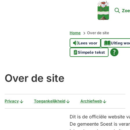
Mijn
Zoe
Soest
Home
Over de site
Lees voor
Uitleg wo
Simpele tekst
Over de site
Privacy
Toegankelijkheid
Archiefweb
Dit is de officiële website
De gemeente Soest is veran