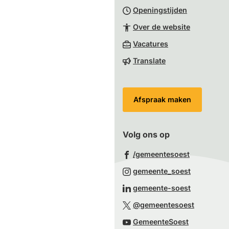
Openingstijden
begin
van
Over de website
de
(Verwijst
Vacatures
paginainhoud
naar
Translate
een
externe
website)
Afspraak maken
Volg ons op
(Verwijst
/gemeentesoest
naar
(Verwijst
gemeente_soest
een
naar
(Verwijst
gemeente-soest
externe
een
naar
(Verwijst
website)
@gemeentesoest
externe
een
naar
(Verwijst
website)
GemeenteSoest
externe