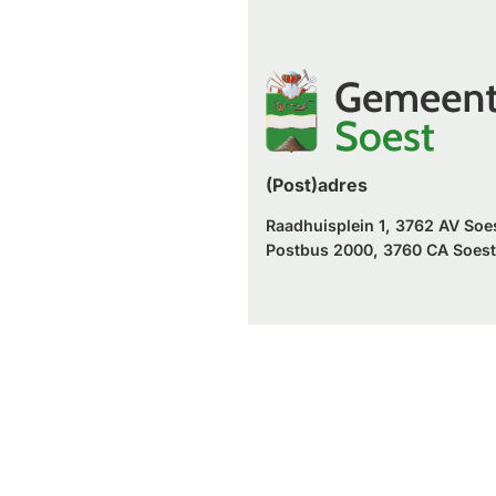
een
naar
website)
externe
een
website)
externe
website)
(Post)adres
Raadhuisplein 1, 3762 AV Soe
Postbus 2000, 3760 CA Soest