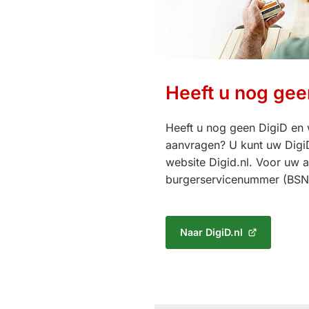
Heeft u nog gee
Heeft u nog geen DigiD en 
aanvragen? U kunt uw Digi
website Digid.nl. Voor uw 
burgerservicenummer (BSN
Naar DigiD.nl
(Verwijst
naar
een
externe
website)