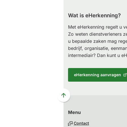
Wat is eHerkenning?
Met eHerkenning regelt u ve
Zo weten dienstverleners z
u bepaalde zaken mag rege
bedrijf, organisatie, eenma
intermediair? Dan kunt u e
eHerkenning aanvragen
(Verwijst
naar
een
externe
Scroll
website)
naar
Menu
boven
naar
Contact
het