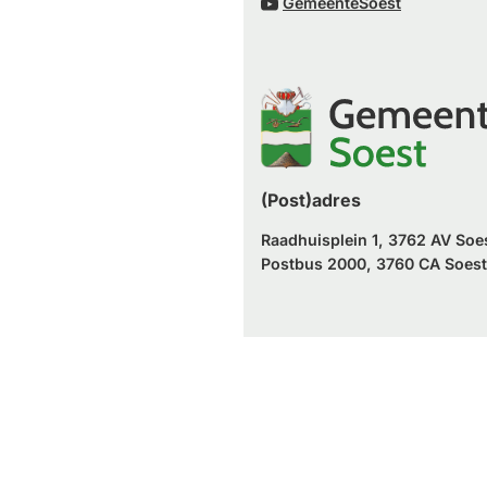
(Verwijst
website)
GemeenteSoest
externe
een
naar
website)
externe
een
website)
externe
website)
(Post)adres
Raadhuisplein 1, 3762 AV Soe
Postbus 2000, 3760 CA Soest