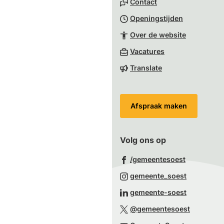
Contact
het
Openingstijden
begin
van
Over de website
de
(Verwijst
Vacatures
paginainhoud
naar
Translate
een
externe
website)
Afspraak maken
Volg ons op
(Verwijst
/gemeentesoest
naar
(Verwijst
gemeente_soest
een
naar
(Verwijst
gemeente-soest
externe
een
naar
(Verwijst
website)
@gemeentesoest
externe
een
naar