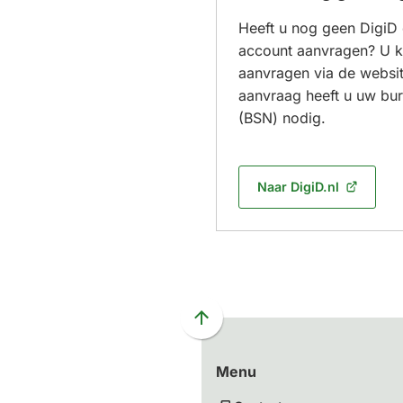
Heeft u nog geen DigiD 
account aanvragen? U k
aanvragen via de websit
aanvraag heeft u uw bu
(BSN) nodig.
Naar DigiD.nl
(Verwijst
naar
een
externe
website)
Scroll
naar
Menu
boven
naar