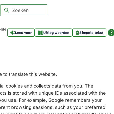
Zoeken
Wanneer
resultaten
beschikbaar
gle
Lees voor
Uitleg woorden
Simpele tekst
zijn
kun
je
hierdoor
navigeren
door
to translate this website.
pijl
omhoog
l cookies and collects data from you. The
en
cts is stored with unique IDs associated with the
omlaag
 you use. For example, Google remembers your
te
erent browsing sessions, such as your preferred
gebruiken.