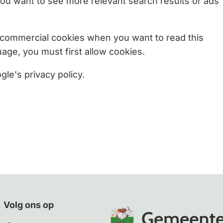
u want to see more relevant search results or ads
Gebruik
de
commercial cookies when you want to read this
enter-
age, you must first allow cookies.
toets
om
le's privacy policy.
een
waarde
te
selecteren.
Volg ons op