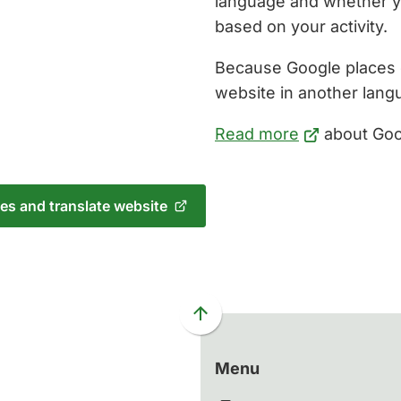
language and whether yo
based on your activity.
Because Google places 
website in another langu
(Verwijst
Read more
about Goog
naar
een
es and translate website
externe
website)
Scroll
naar
boven
Menu
naar