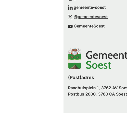
een
naar
(Verwijst
gemeente-soest
externe
een
naar
(Verwijst
website)
@gemeentesoest
externe
een
naar
(Verwijst
website)
GemeenteSoest
externe
een
naar
website)
externe
een
website)
externe
website)
(Post)adres
Raadhuisplein 1, 3762 AV Soe
Postbus 2000, 3760 CA Soest