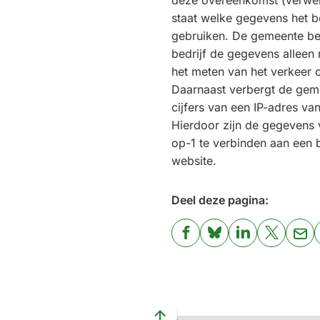
staat welke gegevens het be
gebruiken. De gemeente be
bedrijf de gegevens alleen
het meten van het verkeer 
Daarnaast verbergt de gemee
cijfers van een IP-adres va
Hierdoor zijn de gegevens 
op-1 te verbinden aan een
website.
Deel deze pagina:
(Verwijst
(Verwijst
(Verwijst
(Verwijst
(Ver
naar
naar
naar
naar
naa
een
een
een
een
een
externe
externe
externe
externe
e-
website)
website)
website)
website)
mai