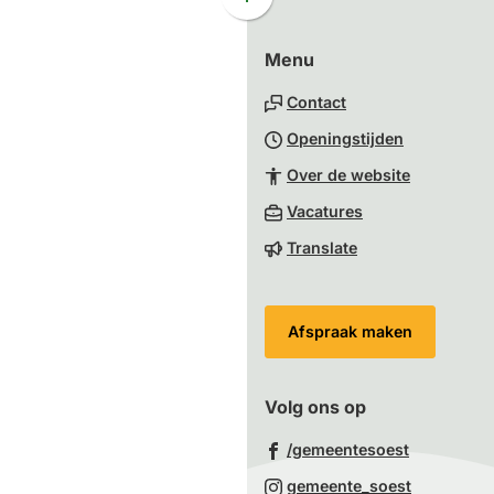
Scroll
naar
Menu
boven
naar
Contact
het
Openingstijden
begin
van
Over de website
de
(Verwijst
Vacatures
paginainhoud
naar
Translate
een
externe
website)
Afspraak maken
Volg ons op
(Verwijst
/gemeentesoest
naar
(Verwijst
gemeente_soest