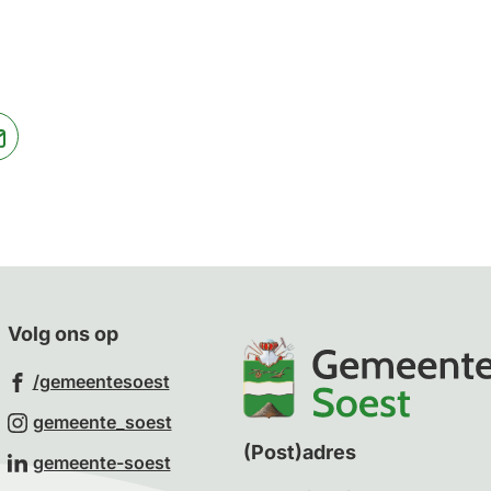
jst
(Verwijst
naar
een
ne
e-
te)
mailadres)
Volg ons op
(Verwijst
/gemeentesoest
naar
(Verwijst
gemeente_soest
een
naar
(Post)adres
(Verwijst
gemeente-soest
externe
een