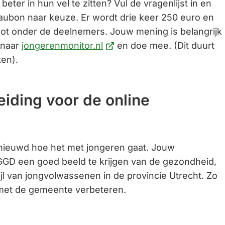
eter in hun vel te zitten? Vul de vragenlijst in en
Gebruik
ubon naar keuze. Er wordt drie keer 250 euro en
de
loot onder de deelnemers. Jouw mening is belangrijk
enter-
(Verwijst
 naar
jongerenmonitor.nl
en doe mee. (Dit duurt
toets
naar
ten).
om
een
een
externe
eiding voor de online
waarde
website)
te
selecteren.
enieuwd hoe het met jongeren gaat. Jouw
GD een goed beeld te krijgen van de gezondheid,
tijl van jongvolwassenen in de provincie Utrecht. Zo
met de gemeente verbeteren.