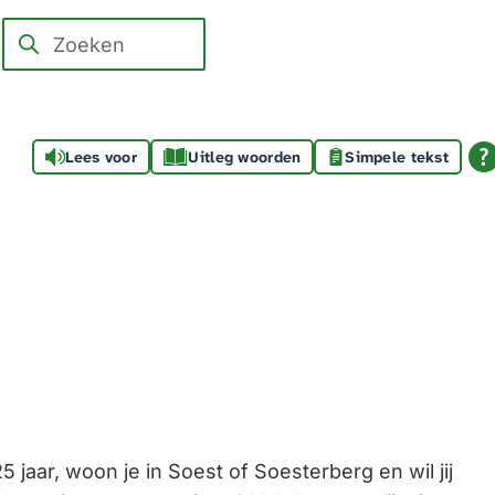
Zoeken
Wanneer
resultaten
beschikbaar
zijn
Lees voor
Uitleg woorden
Simpele tekst
kun
je
hierdoor
navigeren
door
pijl
omhoog
en
omlaag
te
5 jaar, woon je in Soest of Soesterberg en wil jij
gebruiken.