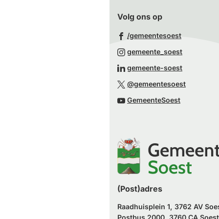
Volg ons op
(Verwijst
/gemeentesoest
naar
(Verwijst
gemeente_soest
een
naar
(Verwijst
gemeente-soest
externe
een
naar
(Verwijst
website)
@gemeentesoest
externe
een
naar
(Verwijst
website)
GemeenteSoest
externe
een
naar
website)
externe
een
website)
externe
website)
(Post)adres
Raadhuisplein 1, 3762 AV Soe
Postbus 2000, 3760 CA Soest