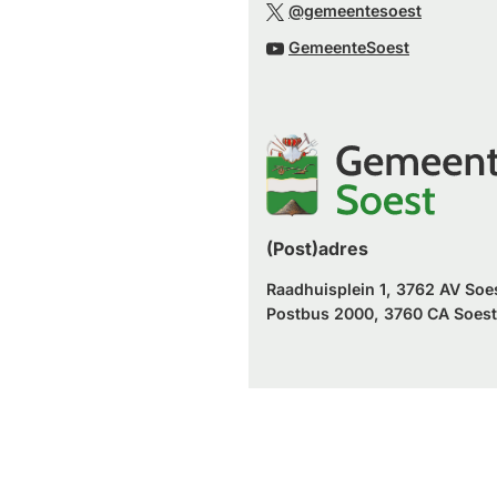
naar
(Verwijst
website)
@gemeentesoest
externe
een
naar
(Verwijst
website)
GemeenteSoest
externe
een
naar
website)
externe
een
website)
externe
website)
(Post)adres
Raadhuisplein 1, 3762 AV Soe
Postbus 2000, 3760 CA Soest