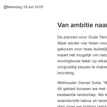
Publicatiedatum:
Maandag 29 juni 2026
Van ambitie naa
De plannen voor Oude Temp
Waar eerder vier fasen voo
gekozen voor twee duidelij
maakt het mogelijk om natu
woningbouw beter op elkaa
zorgvuldig keuzes te make
inrichting.
Wethouder Osman Suna: "Bi
dit gebied bouwen we met 
bestaande landschap. We 
waardevolle natuur en lanen
stap gaan we richting realis