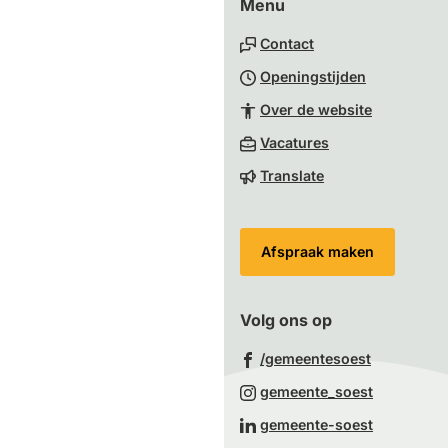
Menu
boven
naar
Contact
het
Openingstijden
begin
van
Over de website
de
(Verwijst
Vacatures
paginainhoud
naar
Translate
een
externe
website)
Afspraak maken
Volg ons op
(Verwijst
/gemeentesoest
naar
(Verwijst
gemeente_soest
een
naar
(Verwijst
gemeente-soest
externe
een