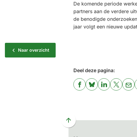
De komende periode werke
partners aan de verdere uit
de benodigde onderzoeken.
jaar volgt een nieuwe upda
Naar overzicht
Deel deze pagina:
(Verwijst
(Verwijst
(Verwijst
(Verwijst
(Ver
naar
naar
naar
naar
naa
een
een
een
een
een
externe
externe
externe
externe
e-
website)
website)
website)
website)
mai
Scroll
naar