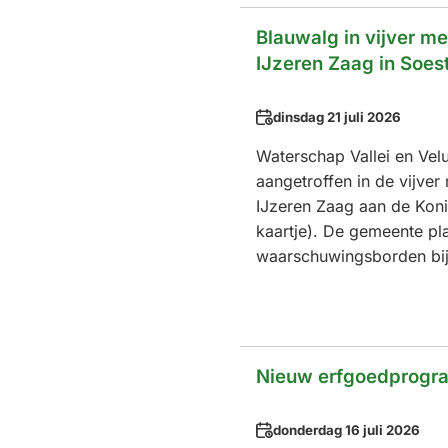
web
Blauwalg in vijver m
IJzeren Zaag in Soes
Datum
dinsdag 21 juli 2026
Waterschap Vallei en Vel
aangetroffen in de vijver
IJzeren Zaag aan de Koni
kaartje). De gemeente pla
waarschuwingsborden bij 
Nieuw erfgoedprog
Datum
donderdag 16 juli 2026