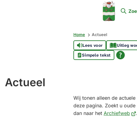
Mijn
Zoe
Soest
Home
Actueel
Lees voor
Uitleg wo
Simpele tekst
Actueel
Wij tonen alleen de actuel
deze pagina. Zoekt u oude
(Ve
dan naar het
Archiefweb
na
ee
ext