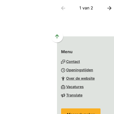
1 van 2
Scroll
naar
Menu
boven
naar
Contact
het
Openingstijden
begin
van
Over de website
de
(Verwijst
Vacatures
paginainhoud
naar
Translate
een
externe
website)