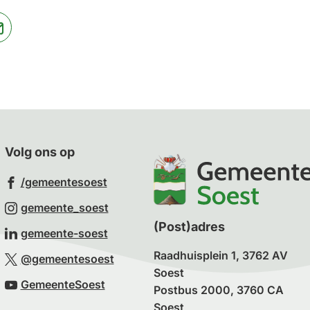
jst
(Verwijst
naar
een
ne
e-
te)
mailadres)
Volg ons op
(Verwijst
/gemeentesoest
naar
(Verwijst
gemeente_soest
een
naar
(Post)adres
(Verwijst
gemeente-soest
externe
een
naar
Raadhuisplein 1, 3762 AV
(Verwijst
website)
@gemeentesoest
externe
een
Soest
naar
(Verwijst
website)
GemeenteSoest
externe
Postbus 2000, 3760 CA
een
naar
Soest
website)