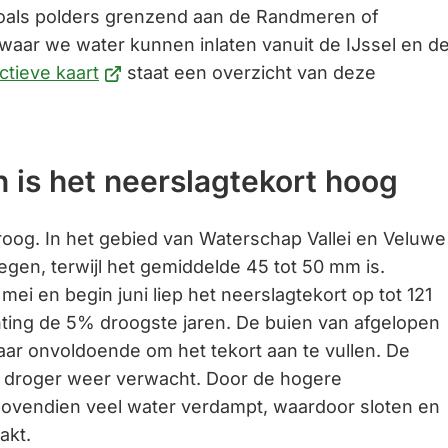
, zoals polders grenzend aan de Randmeren of
aar we water kunnen inlaten vanuit de IJssel en d
(Verwijst
ctieve kaart
staat een overzicht van deze
naar
een
externe
 is het neerslagtekort hoog
website)
droog. In het gebied van Waterschap Vallei en Veluwe
regen, terwijl het gemiddelde 45 tot 50 mm is.
mei en begin juni liep het neerslagtekort op tot 121
ting de 5% droogste jaren. De buien van afgelopen
r onvoldoende om het tekort aan te vullen. De
 droger weer verwacht. Door de hogere
bovendien veel water verdampt, waardoor sloten en
zakt.