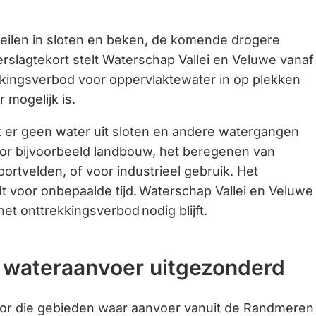
Gebruik
de
eilen in sloten en beken, de komende drogere
enter-
rslagtekort stelt Waterschap Vallei en Veluwe vanaf
toets
kkingsverbod voor oppervlaktewater in op plekken
om
 mogelijk is.
een
 er geen water uit sloten en andere watergangen
waarde
r bijvoorbeeld landbouw, het beregenen van
te
ortvelden, of voor industrieel gebruik. Het
selecteren.
t voor onbepaalde tijd. Waterschap Vallei en Veluwe
het onttrekkingsverbod nodig blijft.
 wateraanvoer uitgezonderd
voor die gebieden waar aanvoer vanuit de Randmeren