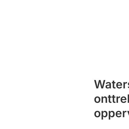
Waters
onttr
opperv