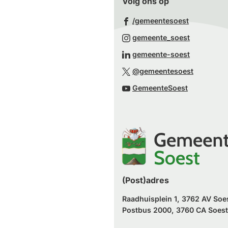
Volg ons op
(Verwijst
/gemeentesoest
naar
(Verwijst
gemeente_soest
een
naar
(Verwijst
gemeente-soest
externe
een
naar
(Verwijst
website)
@gemeentesoest
externe
een
naar
(Verwijst
website)
GemeenteSoest
externe
een
naar
website)
externe
een
website)
externe
website)
(Post)adres
Raadhuisplein 1, 3762 AV Soe
Postbus 2000, 3760 CA Soest