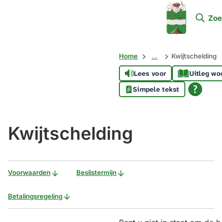
Mijn
Zoe
Soest
Home
...
Kwijtschelding
Lees voor
Uitleg wo
Simpele tekst
Kwijtschelding
Voorwaarden
Beslistermijn
Betalingsregeling