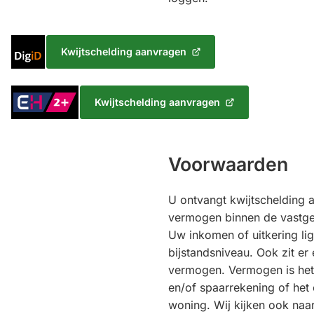
Inloggen
Kwijtschelding aanvragen
(Verwijst
met
naar
DigiD
een
Inloggen
Kwijtschelding aanvragen
externe
(Verwijst
met
website)
naar
eHerkenning
een
Niveau
externe
Voorwaarden
2+
website)
U ontvangt kwijtschelding 
vermogen binnen de vastge
Uw inkomen of uitkering lig
bijstandsniveau. Ook zit er
vermogen. Vermogen is het
en/of spaarrekening of he
woning. Wij kijken ook na