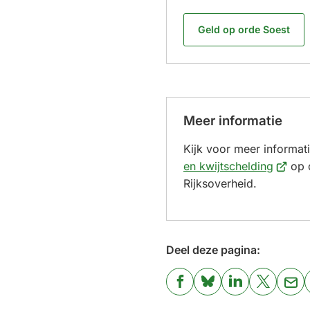
Geld op orde Soest
Meer informatie
Kijk voor meer informat
(Verwij
en kwijtschelding
op 
naar
Rijksoverheid.
een
extern
websit
Deel deze pagina:
(Verwijst
(Verwijst
(Verwijst
(Verwijst
(Ver
naar
naar
naar
naar
naa