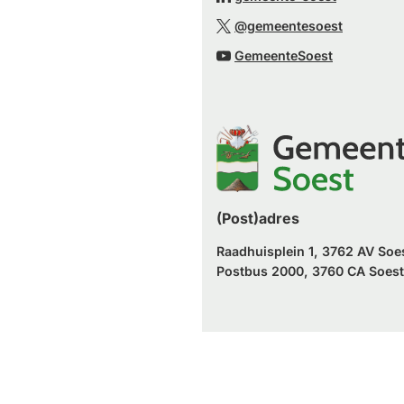
externe
een
naar
(Verwijst
website)
@gemeentesoest
externe
een
naar
(Verwijst
website)
GemeenteSoest
externe
een
naar
website)
externe
een
website)
externe
website)
(Post)adres
Raadhuisplein 1, 3762 AV Soe
Postbus 2000, 3760 CA Soest