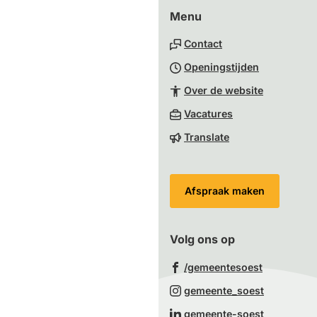
Menu
boven
naar
Contact
het
Openingstijden
begin
van
Over de website
de
(Verwijst
Vacatures
paginainhoud
naar
Translate
een
externe
website)
Afspraak maken
Volg ons op
(Verwijst
/gemeentesoest
naar
(Verwijst
gemeente_soest
een
naar
(Verwijst
gemeente-soest