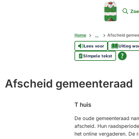
Mijn
Zoe
Soest
Home
...
Afscheid geme
Lees voor
Uitleg wo
Simpele tekst
Afscheid gemeenteraad
T huis
De oude gemeenteraad na
afscheid. Hun raadsperiode
het online vergaderen. De 