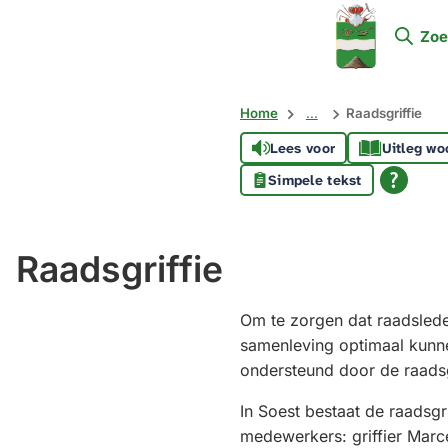
Mijn
Zoe
Soest
Home
...
Raadsgriffie
Lees voor
Uitleg wo
Simpele tekst
Raadsgriffie
Om te zorgen dat raadsled
samenleving optimaal kunn
ondersteund door de raadsg
In Soest bestaat de raadsgrif
medewerkers: griffier Marce