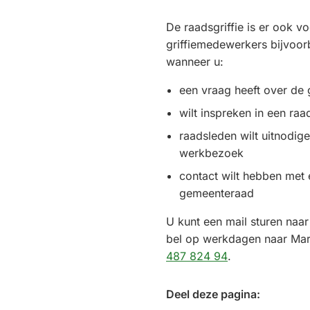
De raadsgriffie is er ook v
griffiemedewerkers bijvoo
wanneer u:
een vraag heeft over de
wilt inspreken in een ra
raadsleden wilt uitnodig
werkbezoek
contact wilt hebben met 
gemeenteraad
U kunt een mail sturen naa
bel op werkdagen naar Mar
(Verwijst
487 824 94
.
naar
een
Deel deze pagina:
telefoonnumme