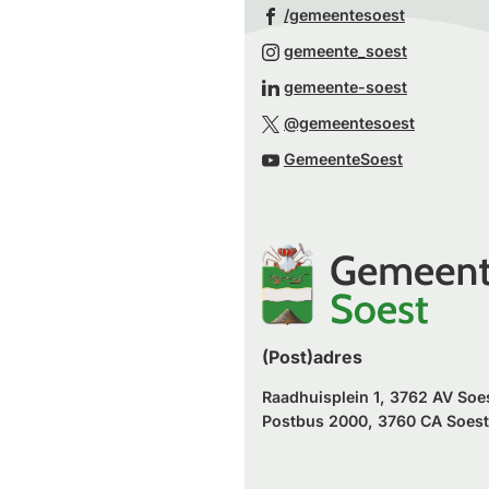
(Verwijst
/gemeentesoest
naar
(Verwijst
gemeente_soest
een
naar
(Verwijst
gemeente-soest
externe
een
naar
(Verwijst
website)
@gemeentesoest
externe
een
naar
(Verwijst
website)
GemeenteSoest
externe
een
naar
website)
externe
een
website)
externe
website)
(Post)adres
Raadhuisplein 1, 3762 AV Soe
Postbus 2000, 3760 CA Soest