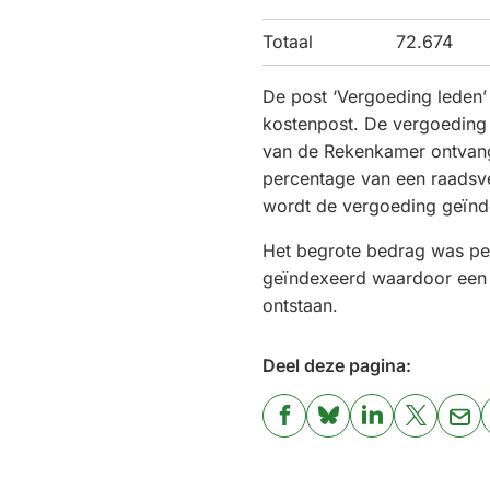
Totaal
72.674
De post ‘Vergoeding leden’ 
kostenpost. De vergoeding 
van de Rekenkamer ontvang
percentage van een raadsv
wordt de vergoeding geïn
Het begrote bedrag was per
geïndexeerd waardoor een k
ontstaan.
Deel deze pagina:
(Verwijst
(Verwijst
(Verwijst
(Verwijst
(Ver
naar
naar
naar
naar
naa
een
een
een
een
een