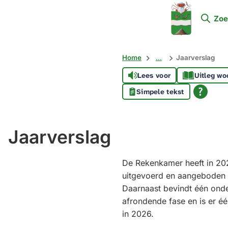
Mijn
Zoe
Soest
Home
...
Jaarverslag
Lees voor
Uitleg wo
Simpele tekst
Jaarverslag
De Rekenkamer heeft in 2
uitgevoerd en aangeboden
Daarnaast bevindt één onde
afrondende fase en is er éé
in 2026.