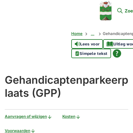
Mijn
Zoe
Soest
Home
...
Gehandicaptenp
Lees voor
Uitleg wo
Simpele tekst
Gehandicaptenparkeerp
laats (GPP)
Aanvragen of wijzigen
Kosten
Voorwaarden