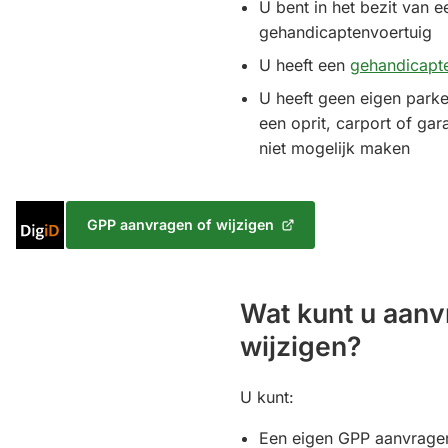
U bent in het bezit van 
gehandicaptenvoertuig
U heeft een
gehandicapte
U heeft geen eigen park
een oprit, carport of ga
niet mogelijk maken
Inloggen
GPP aanvragen of wijzigen
(Verwijst
met
naar
DigiD
een
externe
Wat kunt u aanv
website)
wijzigen?
U kunt:
Een eigen GPP aanvrage