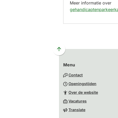
Meer informatie over
gehandicaptenparkeerka
Scroll
naar
Menu
boven
naar
Contact
het
Openingstijden
begin
van
Over de website
de
(Verwijst
Vacatures
paginainhoud
naar
Translate
een