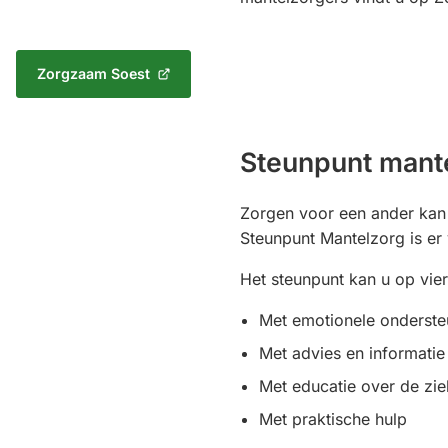
Zorgzaam Soest
(Verwijst
naar
een
externe
Steunpunt mant
website)
Zorgen voor een ander kan 
Steunpunt Mantelzorg is er 
Het steunpunt kan u op vie
Met emotionele onderst
Met advies en informati
Met educatie over de zi
Met praktische hulp