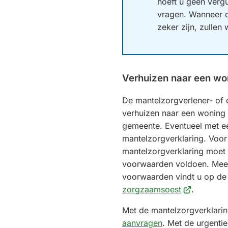
hoeft u geen verg
vragen. Wanneer 
zeker zijn, zullen
Verhuizen naar een won
De mantelzorgverlener- of 
verhuizen naar een woning 
gemeente. Eventueel met e
mantelzorgverklaring. Voor
mantelzorgverklaring moet
voorwaarden voldoen. Meer
voorwaarden vindt u op d
(Verwijst
zorgzaamsoest
.
naar
Met de mantelzorgverklari
een
aanvragen
. Met de urgentie
externe