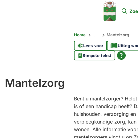
Mijn
Zoe
Soest
Home
...
Mantelzorg
Lees voor
Uitleg wo
Simpele tekst
Mantelzorg
Bent u mantelzorger? Helpt 
is of een handicap heeft? D
huishouden, verzorging en 
verpleegkundige zorg, kan 
wonen. Alle informatie voo
mantelzorgers vindt u op 