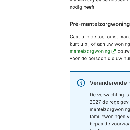
nodig heeft.
Pré-mantelzorgwoning
Gaat u in de toekomst man
kunt u bij of aan uw wonin
(Verwijst
mantelzorgwoning
bouwe
naar
voor de persoon die uw hul
een
externe
website)
Informatie:
Veranderende 
De verwachting is 
2027 de regelgev
mantelzorgwoning
familiewoningen ve
bepaalde voorwaa