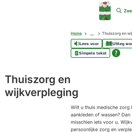
Mijn
Zoe
Soest
Home
...
Thuiszorg en wi
Lees voor
Uitleg wo
Simpele tekst
Thuiszorg en
wijkverpleging
Wilt u thuis medische zorg k
aankleden of wassen? Dan i
misschien iets voor u. Wijk
persoonlijke zorg en verple