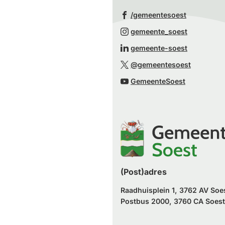
(Verwijst
/gemeentesoest
naar
(Verwijst
gemeente_soest
een
naar
(Verwijst
gemeente-soest
externe
een
naar
(Verwijst
website)
@gemeentesoest
externe
een
naar
(Verwijst
website)
GemeenteSoest
externe
een
naar
website)
externe
een
website)
externe
website)
(Post)adres
Raadhuisplein 1, 3762 AV Soe
Postbus 2000, 3760 CA Soest