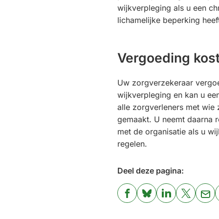
wijkverpleging als u een ch
lichamelijke beperking heef
Vergoeding kos
Uw zorgverzekeraar vergoe
wijkverpleging en kan u ee
alle zorgverleners met wie 
gemaakt. U neemt daarna r
met de organisatie als u wij
regelen.
Deel deze pagina:
(Verwijst
(Verwijst
(Verwijst
(Verwijst
(Ver
naar
naar
naar
naar
naa