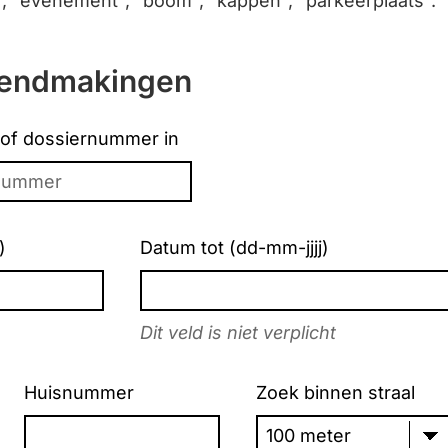
t", "evenement", "boom", "kappen", "parkeerplaats".
kendmakingen
 of dossiernummer in
)
Datum tot (dd-mm-jjjj)
Dit veld is niet verplicht
Huisnummer
Zoek binnen straal