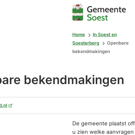
Mijn
Soest
Home
In Soest en
Soesterberg
Openbare
bekendmakingen
are bekendmakingen
(Verwijst
d.nl
naar
een
De gemeente plaatst of
externe
u zien welke aanvragen e
website)