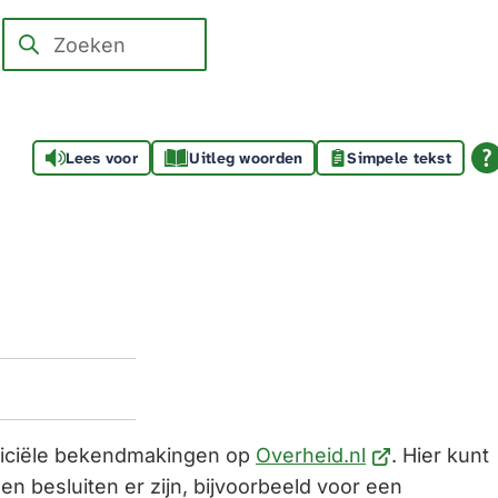
Zoeken
Wanneer
resultaten
beschikbaar
zijn
Lees voor
Uitleg woorden
Simpele tekst
kun
je
hierdoor
navigeren
door
pijl
omhoog
en
omlaag
(Verwijst
ficiële bekendmakingen op
Overheid.nl
. Hier kunt
te
naar
n besluiten er zijn, bijvoorbeeld voor een
gebruiken.