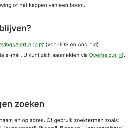
een
wing of het kappen van een boom.
Gebruik
externe
de
website)
enter-
blijven?
toets
om
(Verwijst
vingsAlert App
(voor iOS en Android).
een
naar
(Ver
waarde
ia e-mail. U kunt zich aanmelden via
Overheid.nl
.
een
naar
te
externe
een
selecteren.
website)
exte
webs
en zoeken
tnaam en op adres. Of gebruik zoektermen zoals: