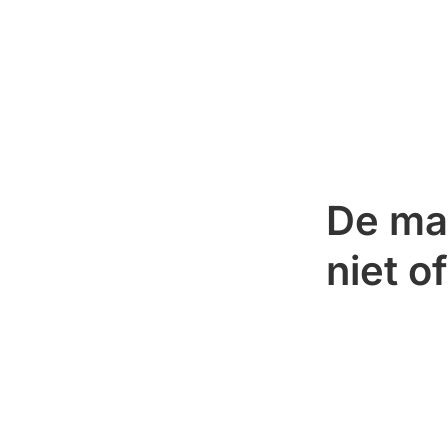
De maa
niet o