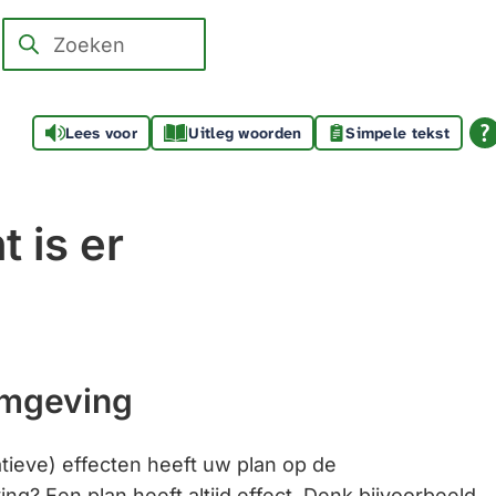
Zoeken
Wanneer
resultaten
beschikbaar
Lees voor
Uitleg woorden
Simpele tekst
zijn
kun
je
 is er
hierdoor
navigeren
door
pijl
omhoog
omgeving
en
omlaag
te
tieve) effecten heeft uw plan op de
gebruiken.
? Een plan heeft altijd effect. Denk bijvoorbeeld