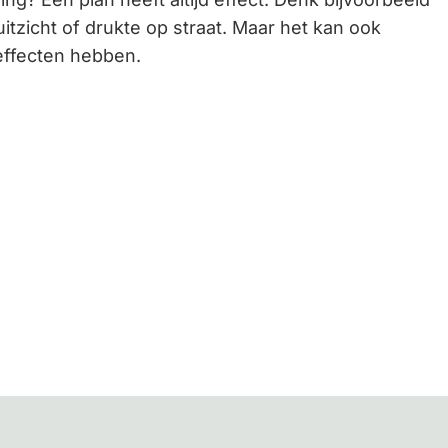
Gebruik
itzicht of drukte op straat. Maar het kan ook
de
effecten hebben.
enter-
toets
om
een
waarde
te
selecteren.