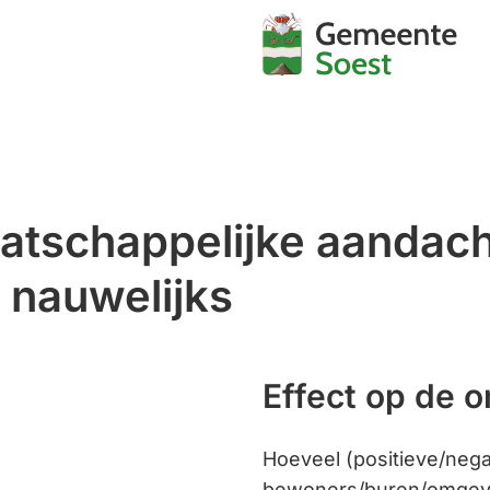
Mijn
Soest
tschappelijke aandacht
f nauwelijks
Effect op de 
Hoeveel (positieve/nega
bewoners/buren/omgeving