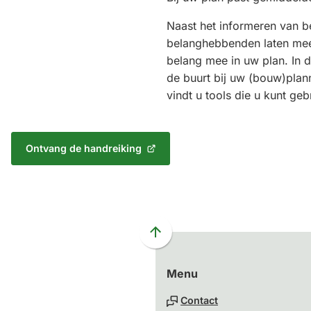
Naast het informeren van b
belanghebbenden laten me
belang mee in uw plan. In d
de buurt bij uw (bouw)plan
vindt u tools die u kunt geb
Ontvang de handreiking
(Verwijst
naar
een
externe
website)
Scroll
naar
Menu
boven
naar
Contact
het