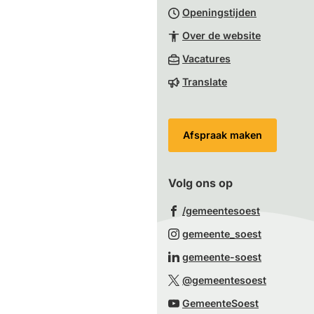
Openingstijden
begin
van
Over de website
de
(Verwijst
Vacatures
paginainhoud
naar
Translate
een
externe
website)
Afspraak maken
Volg ons op
(Verwijst
/gemeentesoest
naar
(Verwijst
gemeente_soest
een
naar
(Verwijst
gemeente-soest
externe
een
naar
(Verwijst
website)
@gemeentesoest
externe
een
naar
(Verwijst
website)
GemeenteSoest
externe
een