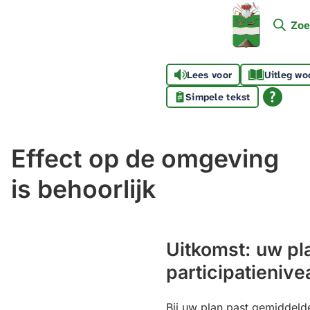
Mijn
Zoe
Soest
Lees voor
Uitleg wo
Simpele tekst
Effect op de omgeving
is behoorlijk
Uitkomst: uw pl
participatienive
Bij uw plan past gemiddelde