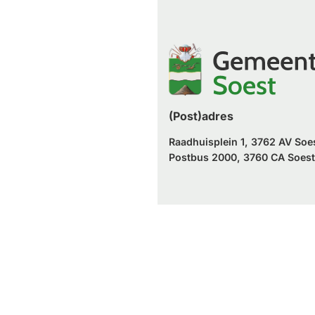
naar
website)
externe
een
website)
externe
website)
(Post)adres
Raadhuisplein 1, 3762 AV Soe
Postbus 2000, 3760 CA Soest