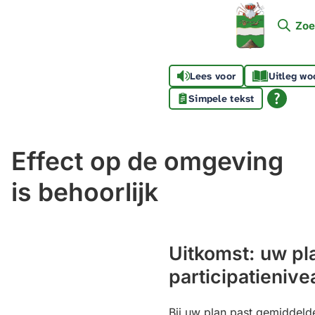
Mijn
Zoe
Soest
Lees voor
Uitleg wo
Simpele tekst
Effect op de omgeving
is behoorlijk
Uitkomst: uw pl
participatienive
Bij uw plan past gemiddelde