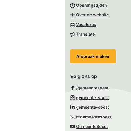
Openingstijden
begin
van
Over de website
de
(Verwijst
Vacatures
paginainhoud
naar
Translate
een
externe
website)
Afspraak maken
Volg ons op
(Verwijst
/gemeentesoest
naar
(Verwijst
gemeente_soest
een
naar
(Verwijst
gemeente-soest
externe
een
naar
(Verwijst
website)
@gemeentesoest
externe
een
naar
(Verwijst
website)
GemeenteSoest
externe
een