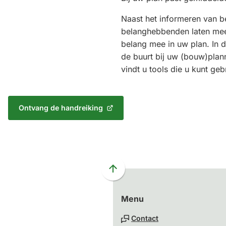
Naast het informeren van b
belanghebbenden laten me
belang mee in uw plan. In d
de buurt bij uw (bouw)plan
vindt u tools die u kunt geb
Ontvang de handreiking
(Verwijst
naar
een
externe
website)
Scroll
naar
Menu
boven
naar
Contact
het