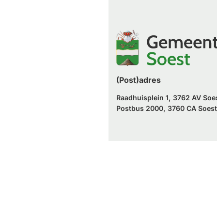
naar
website)
externe
een
website)
externe
website)
(Post)adres
Raadhuisplein 1, 3762 AV Soe
Postbus 2000, 3760 CA Soest