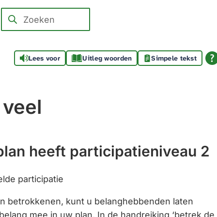
Zoeken
Wanneer
resultaten
beschikbaar
Lees voor
Uitleg woorden
Simpele tekst
zijn
kun
je
 veel
hierdoor
navigeren
door
pijl
lan heeft participatieniveau 2
omhoog
en
lde participatie
omlaag
an betrokkenen, kunt u belanghebbenden laten
te
lang mee in uw plan. In de handreiking ‘betrek de
gebruiken.