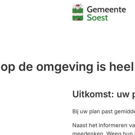
Mijn
Soest
 op de omgeving is heel
Uitkomst: uw p
Bij uw plan past gemidde
Naast het informeren v
meedenken. Weeg hun be