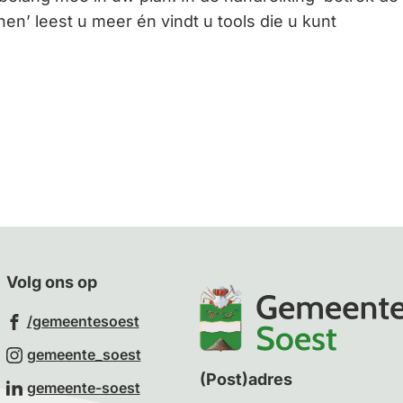
en’ leest u meer én vindt u tools die u kunt
Gebruik
de
enter-
toets
om
een
waarde
te
selecteren.
Volg ons op
(Verwijst
/gemeentesoest
naar
(Verwijst
gemeente_soest
een
naar
(Post)adres
(Verwijst
gemeente-soest
externe