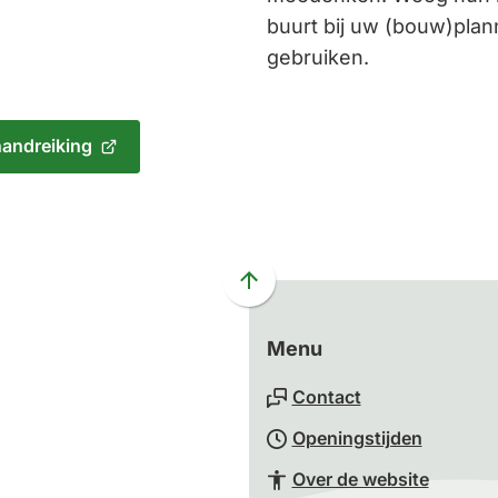
buurt bij uw (bouw)plann
gebruiken.
andreiking
Scroll
naar
boven
Menu
naar
Contact
het
begin
Openingstijden
van
Over de website
de