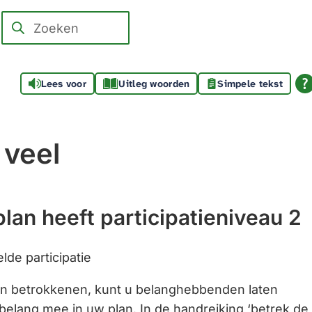
Zoeken
Wanneer
resultaten
beschikbaar
Lees voor
Uitleg woorden
Simpele tekst
zijn
kun
je
 veel
hierdoor
navigeren
door
pijl
lan heeft participatieniveau 2
omhoog
en
lde participatie
omlaag
an betrokkenen, kunt u belanghebbenden laten
te
lang mee in uw plan. In de handreiking ‘betrek de
gebruiken.