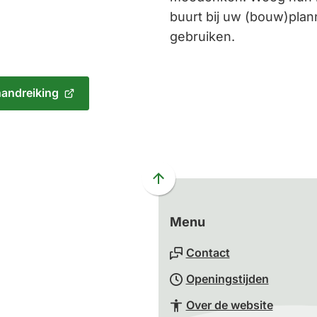
buurt bij uw (bouw)plann
gebruiken.
andreiking
Scroll
naar
boven
Menu
naar
Contact
het
begin
Openingstijden
van
Over de website
de