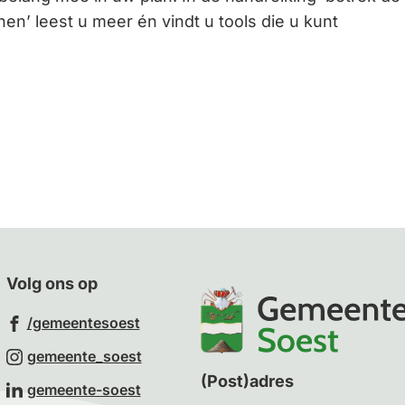
en’ leest u meer én vindt u tools die u kunt
Gebruik
de
enter-
toets
om
een
waarde
te
selecteren.
Volg ons op
(Verwijst
/gemeentesoest
naar
(Verwijst
gemeente_soest
een
naar
(Post)adres
(Verwijst
gemeente-soest
externe