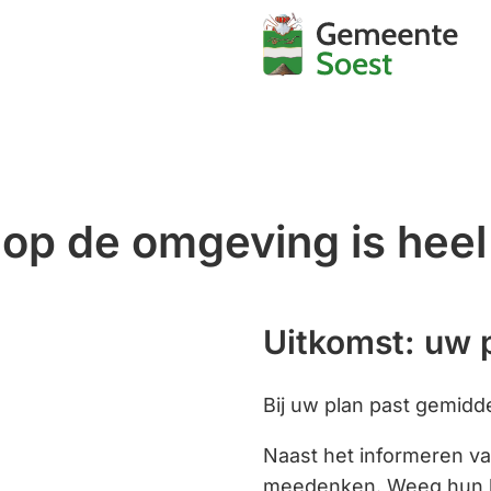
Mijn
Soest
 op de omgeving is heel
Uitkomst: uw p
Bij uw plan past gemidde
Naast het informeren v
meedenken. Weeg hun be