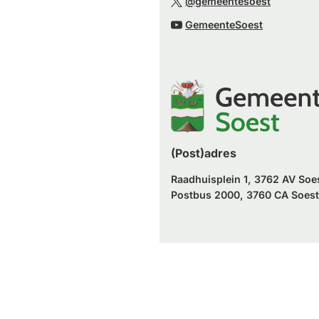
website)
@gemeentesoest
externe
een
naar
(Verwijst
website)
GemeenteSoest
externe
een
naar
website)
externe
een
website)
externe
website)
(Post)adres
Raadhuisplein 1, 3762 AV Soe
Postbus 2000, 3760 CA Soest