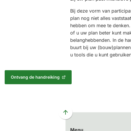
Bij deze vorm van participat
plan nog niet alles vaststa
hebben om mee te denken. 
of u uw plan beter kunt ma
belanghebbenden. In de han
buurt bij uw (bouw)plannen’
u tools die u kunt gebruiken
Ontvang de handreiking
(Verwijst
naar
een
externe
website)
Scroll
naar
Menu
boven