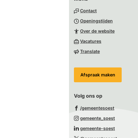
naar
Contact
het
Openingstijden
begin
van
Over de website
de
(Verwijst
Vacatures
paginainhoud
naar
Translate
een
externe
website)
Afspraak maken
Volg ons op
(Verwijst
/gemeentesoest
naar
(Verwijst
gemeente_soest
een
naar
(Verwijst
gemeente-soest
externe
een
naar
(Verwijst