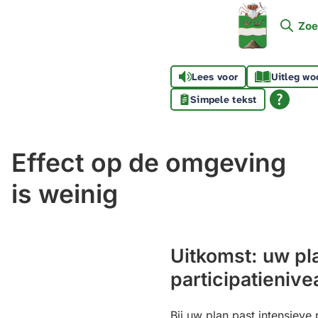
Mijn
Zoe
Soest
Lees voor
Uitleg wo
Simpele tekst
Effect op de omgeving
is weinig
Uitkomst: uw pl
participatienive
Bij uw plan past intensieve 