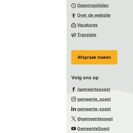
Openingstijden
begin
van
Over de website
de
(Verwijst
Vacatures
paginainhoud
naar
Translate
een
externe
website)
Afspraak maken
Volg ons op
(Verwijst
/gemeentesoest
naar
(Verwijst
gemeente_soest
een
naar
(Verwijst
gemeente-soest
externe
een
naar
(Verwijst
website)
@gemeentesoest
externe
een
naar
(Verwijst
website)
GemeenteSoest
externe
een