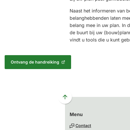
Naast het informeren van b
belanghebbenden laten me
belang mee in uw plan. In d
de buurt bij uw (bouw)plan
vindt u tools die u kunt geb
Ontvang de handreiking
(Verwijst
naar
een
externe
website)
Scroll
naar
Menu
boven
naar
Contact
het