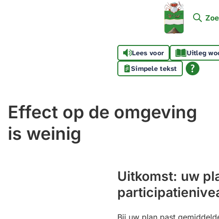
Mijn
Zoe
Soest
Lees voor
Uitleg wo
Simpele tekst
Effect op de omgeving
is weinig
Uitkomst: uw pl
participatienive
Bij uw plan past gemiddelde