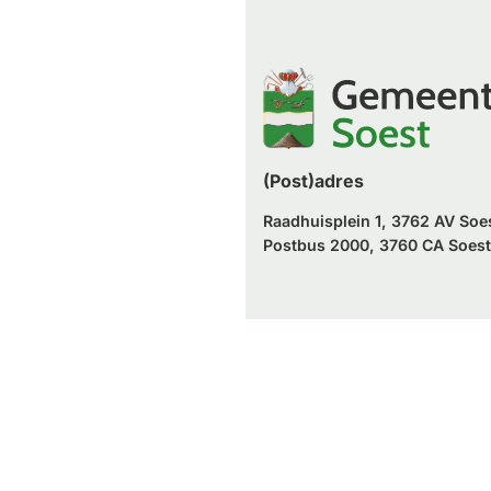
naar
website)
externe
een
website)
externe
website)
(Post)adres
Raadhuisplein 1, 3762 AV Soe
Postbus 2000, 3760 CA Soest