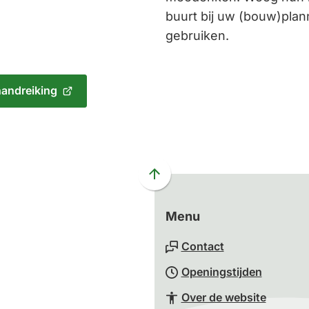
buurt bij uw (bouw)plann
gebruiken.
andreiking
Scroll
naar
boven
Menu
naar
Contact
het
begin
Openingstijden
van
Over de website
de