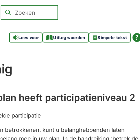
Zoeken
Wanneer
resultaten
beschikbaar
Lees voor
Uitleg woorden
Simpele tekst
zijn
kun
je
nig
hierdoor
navigeren
door
pijl
lan heeft participatieniveau 2
omhoog
en
lde participatie
omlaag
an betrokkenen, kunt u belanghebbenden laten
te
lang mee in uw plan. In de handreiking ‘betrek de
gebruiken.