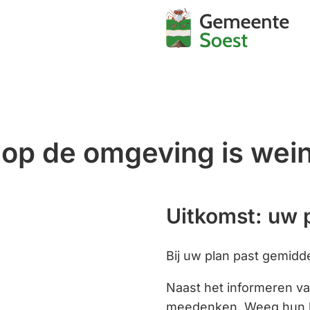
Mijn
Soest
 op de omgeving is wei
Uitkomst: uw p
Bij uw plan past gemidde
Naast het informeren v
meedenken. Weeg hun be