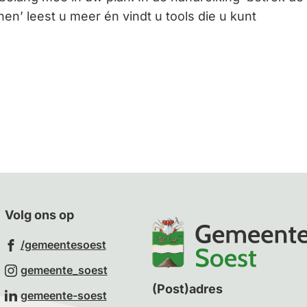
en’ leest u meer én vindt u tools die u kunt
Gebruik
de
enter-
toets
om
een
waarde
te
selecteren.
Volg ons op
(Verwijst
/gemeentesoest
naar
(Verwijst
gemeente_soest
een
naar
(Post)adres
(Verwijst
gemeente-soest
externe