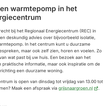
een
Gebruik
een warmtepomp in het
ext
de
rgiecentrum
web
enter-
toets
recht bij het Regionaal Energiecentrum (REC) in
om
is en deskundig advies over bijvoorbeeld isolatie,
een
armtepomp. In het centrum kunt u duurzame
waarde
bespreken, maar ook zelf zien, horen en voelen. Zo
te
 van wat past bij uw huis. Een bezoek aan het
selecteren.
n praktische informatie, maar ook inspiratie om de
 richting een duurzame woning.
ntrum is open van dinsdag tot vrijdag van 13.00 tot
(Verwi
komen? Maak een afspraak via
grijsnaargroen.nl
.
naar
een