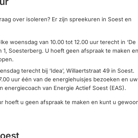
ur
exter
websit
aag over isoleren? Er zijn spreekuren in Soest en
lke woensdag van 10.00 tot 12.00 uur terecht in ‘De
n 1, Soesterberg. U hoeft geen afspraak te maken e
open.
nsdag terecht bij ‘Idea’, Willaertstraat 49 in Soest.
 17.00 uur één van de energiehuisjes bezoeken en uw
en energiecoach van Energie Actief Soest (EAS).
ur hoeft u geen afspraak te maken en kunt u gewoo
oest