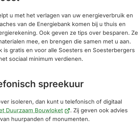
ijst
lpt u met het verlagen van uw energieverbruik en
aches van de Energiebank komen bij u thuis en
ergierekening. Ook geven ze tips over besparen. Ze
rne
aterialen mee, en brengen die samen met u aan.
ite)
 is gratis en voor alle Soesters en Soesterbergers
het sociaal minimum verdienen.
lefonisch spreekuur
er isoleren, dan kunt u telefonisch of digitaal
(Verwijst
et Duurzaam Bouwloket
. Zij geven ook advies
naar
 van huurpanden of monumenten.
een
externe