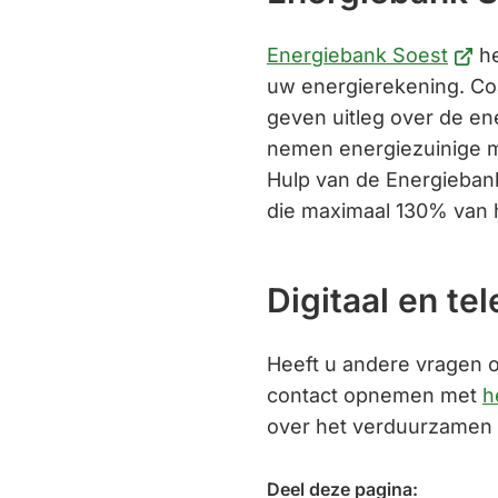
(Verw
Energiebank Soest
he
naar
uw energierekening. Co
een
geven uitleg over de en
exte
nemen energiezuinige m
webs
Hulp van de Energiebank
die maximaal 130% van 
Digitaal en te
Heeft u andere vragen ov
contact opnemen met
h
over het verduurzamen
Deel deze pagina: