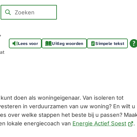
Zoeken
Wanneer
resultaten
beschikbaar
zijn
Lees voor
Uitleg woorden
Simpele tekst
kun
at
je
hierdoor
navigeren
door
pijl
lf kunt doen als woningeigenaar. Van isoleren tot
omhoog
vesteren in verduurzamen van uw woning? En wilt u
en
ies over welke stappen het beste bij u passen? Maa
omlaag
(Ver
en lokale energiecoach van
Energie Actief Soest
.
te
naa
gebruiken.