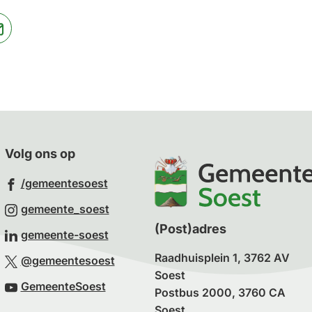
website)
jst
(Verwijst
naar
een
ne
e-
te)
mailadres)
Volg ons op
(Verwijst
/gemeentesoest
naar
(Verwijst
gemeente_soest
een
naar
(Post)adres
(Verwijst
gemeente-soest
externe
een
naar
Raadhuisplein 1, 3762 AV
(Verwijst
website)
@gemeentesoest
externe
een
Soest
naar
(Verwijst
website)
GemeenteSoest
externe
Postbus 2000, 3760 CA
een
naar
Soest
website)