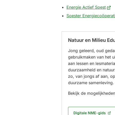
(Verw
Energie Actief Soest
naar
Soester Energiecoöperat
een
exte
webs
Natuur en Milieu Edu
Jong geleerd, oud geda
gebruikmaken van het u
aan lessen en lesmateri
duurzaamheid en natuu
zo, van jongs af aan, o
duurzame samenleving.
Bekijk de mogelijkheden
Digitale NME-gids