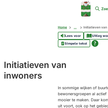
Mijn
Zoe
Soest
Home
...
Initiatieven van
Lees voor
Uitleg wo
Simpele tekst
Initiatieven van
inwoners
In sommige wijken of buurt
bewonersgroepen al actief 
mooier te maken. Daar kome
uit voort, ook op het gebie