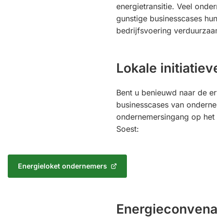
energietransitie. Veel ond
gunstige businesscases hun
bedrijfsvoering verduurza
Lokale initiatiev
Bent u benieuwd naar de er
businesscases van onderne
ondernemersingang op het 
Soest:
Energieloket ondernemers
(Verwijst
naar
een
externe
Energieconvena
website)