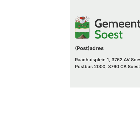
website)
externe
een
website)
externe
website)
(Post)adres
Raadhuisplein 1, 3762 AV Soe
Postbus 2000, 3760 CA Soest