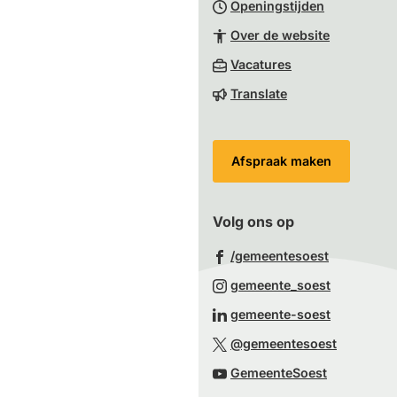
Openingstijden
begin
van
Over de website
de
(Verwijst
Vacatures
paginainhoud
naar
Translate
een
externe
website)
Afspraak maken
Volg ons op
(Verwijst
/gemeentesoest
naar
(Verwijst
gemeente_soest
een
naar
(Verwijst
gemeente-soest
externe
een
naar
(Verwijst
website)
@gemeentesoest
externe
een
naar
(Verwijst
website)
GemeenteSoest
externe
een
naar