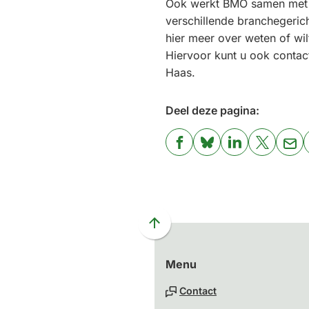
Ook werkt BMO samen met
een
verschillende branchegeric
e-
hier meer over weten of wi
mailadres)
Hiervoor kunt u ook conta
Haas.
Deel deze pagina:
(Verwijst
(Verwijst
(Verwijst
(Verwijst
(Ver
naar
naar
naar
naar
naa
een
een
een
een
een
externe
externe
externe
externe
e-
website)
website)
website)
website)
mai
Scroll
naar
Menu
boven
naar
Contact
het