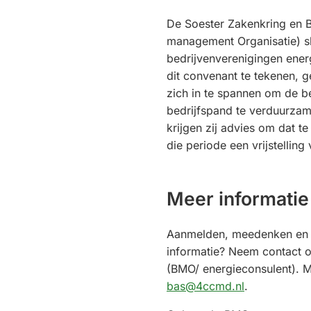
De Soester Zakenkring en 
management Organisatie) s
bedrijvenverenigingen ene
dit convenant te tekenen,
zich in te spannen om de be
bedrijfspand te verduurzame
krijgen zij advies om dat te
die periode een vrijstellin
Meer informatie
Aanmelden, meedenken en 
informatie? Neem contact 
(BMO/ energieconsulent). M
(Verwijst
bas@4ccmd.nl
.
naar