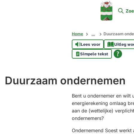
Mijn
Zoe
Soest
Home
...
Duurzaam ond
Lees voor
Uitleg wo
Simpele tekst
Duurzaam ondernemen
Bent u ondernemer en wilt 
energierekening omlaag br
aan de (wettelijke) verplic
ondernemers?
Ondernemend Soest werkt a