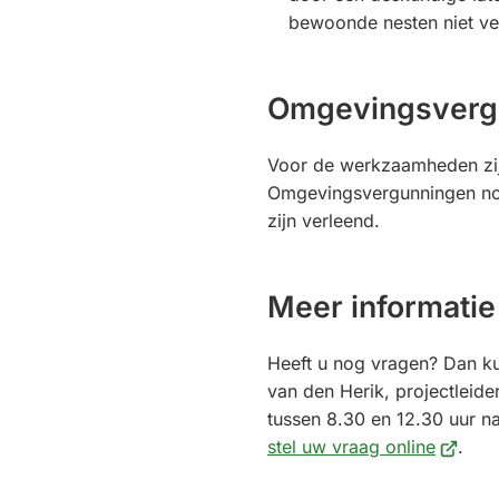
bewoonde nesten niet v
Omgevingsverg
Voor de werkzaamheden zi
Omgevingsvergunningen nod
zijn verleend.
Meer informatie
Heeft u nog vragen? Dan ku
van den Herik, projectleid
tussen 8.30 en 12.30 uur n
(Verwijs
stel uw vraag online
.
naar