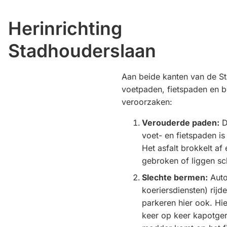
Herinrichting
Stadhouderslaan
Aan beide kanten van de S
voetpaden, fietspaden en 
veroorzaken:
Verouderde paden:
D
voet- en fietspaden i
Het asfalt brokkelt af 
gebroken of liggen sc
Slechte bermen:
Auto
koeriersdiensten) rij
parkeren hier ook. Hi
keer op keer kapotge