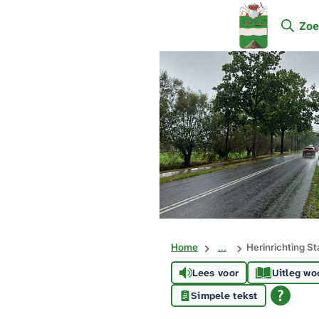
Mijn
Zoe
Soest
Home
...
Herinrichting S
Lees voor
Uitleg wo
Simpele tekst