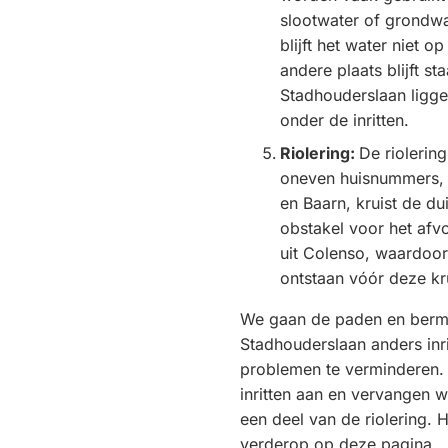
slootwater of grondwa
blijft het water niet o
andere plaats blijft st
Stadhouderslaan ligge
onder de inritten.
Riolering:
De riolerin
oneven huisnummers,
en Baarn, kruist de du
obstakel voor het afv
uit Colenso, waardoor
ontstaan vóór deze kr
We gaan de paden en berm
Stadhouderslaan anders inr
problemen te verminderen.
inritten aan en vervangen w
een deel van de riolering. H
verderop op deze pagina.