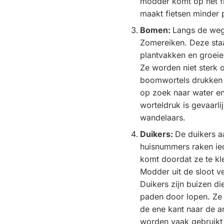
modder komt op het fi
maakt fietsen minder p
Bomen:
Langs de weg
Zomereiken. Deze staa
plantvakken en groeie
Ze worden niet sterk 
boomwortels drukken
op zoek naar water e
worteldruk is gevaarlij
wandelaars.
Duikers:
De duikers a
huisnummers raken iede
komt doordat ze te kle
Modder uit de sloot ve
Duikers zijn buizen d
paden door lopen. Ze 
de ene kant naar de a
worden vaak gebruikt