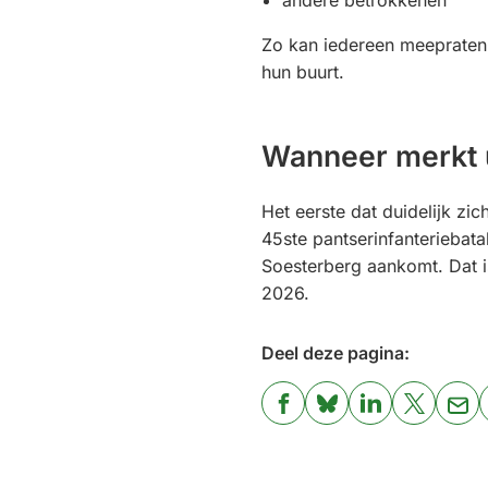
andere betrokkenen
Zo kan iedereen meepraten
hun buurt.
Wanneer merkt u
Het eerste dat duidelijk zich
45ste pantserinfanteriebata
Soesterberg aankomt. Dat i
2026.
Deel deze pagina:
(Verwijst
(Verwijst
(Verwijst
(Verwijst
(Ver
naar
naar
naar
naar
naa
een
een
een
een
een