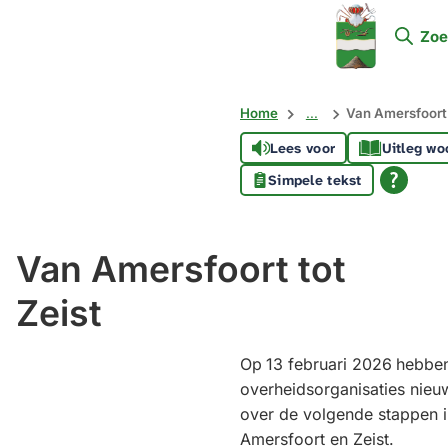
Mijn
Zoe
Soest
Home
...
Van Amersfoort 
Lees voor
Uitleg wo
Simpele tekst
Van Amersfoort tot
Zeist
Op
13 februari 2026
hebben
overheidsorganisaties nie
over de volgende stappen i
Amersfoort en Zeist.