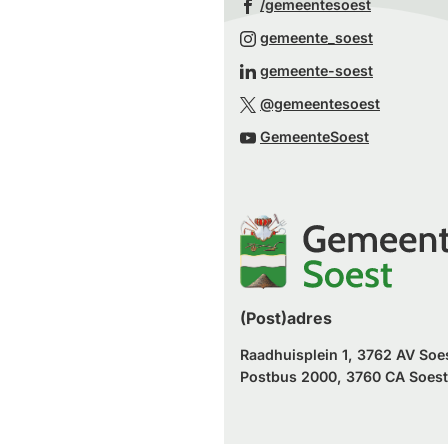
(Verwijst
/gemeentesoest
naar
(Verwijst
gemeente_soest
een
naar
(Verwijst
gemeente-soest
externe
een
naar
(Verwijst
website)
@gemeentesoest
externe
een
naar
(Verwijst
website)
GemeenteSoest
externe
een
naar
website)
externe
een
website)
externe
website)
(Post)adres
Raadhuisplein 1, 3762 AV Soe
Postbus 2000, 3760 CA Soest