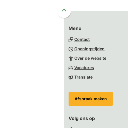
externe
externe
externe
externe
e-
website)
website)
website)
website)
mai
Scroll
naar
Menu
boven
naar
Contact
het
Openingstijden
begin
van
Over de website
de
(Verwijst
Vacatures
paginainhoud
naar
Translate
een
externe
website)
Afspraak maken
Volg ons op