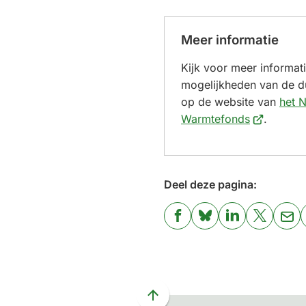
een
externe
website)
Meer informatie
Kijk voor meer informat
mogelijkheden van de d
op de website van
het N
(Verwijst
Warmtefonds
.
naar
een
externe
Deel deze pagina:
website)
(Verwijst
(Verwijst
(Verwijst
(Verwijst
(Ver
naar
naar
naar
naar
naa
een
een
een
een
een
externe
externe
externe
externe
e-
website)
website)
website)
website)
mai
Scroll