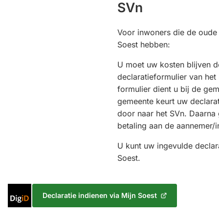
SVn
Voor inwoners die de oude
Soest hebben:
U moet uw kosten blijven d
declaratieformulier van het
formulier dient u bij de ge
gemeente keurt uw declarat
door naar het SVn. Daarna 
betaling aan de aannemer/in
U kunt uw ingevulde declara
Soest.
Inloggen
Declaratie indienen via Mijn Soest
(Verwijst
met
naar
DigiD