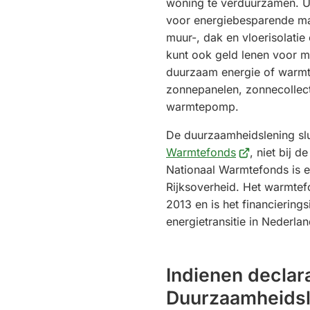
woning te verduurzamen. U 
voor energiebesparende ma
muur-, dak en vloerisolati
kunt ook geld lenen voor 
duurzaam energie of warmt
zonnepanelen, zonnecollect
warmtepomp.
De duurzaamheidslening slui
(Verwijst
Warmtefonds
, niet bij 
naar
Nationaal Warmtefonds is ee
een
Rijksoverheid. Het warmtef
externe
2013 en is het financiering
website)
energietransitie in Nederlan
Indienen declar
Duurzaamheidsle