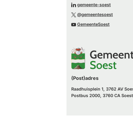
naar
(Verwijst
gemeente-soest
externe
een
naar
(Verwijst
website)
@gemeentesoest
externe
een
naar
(Verwijst
website)
GemeenteSoest
externe
een
naar
website)
externe
een
website)
externe
website)
(Post)adres
Raadhuisplein 1, 3762 AV Soe
Postbus 2000, 3760 CA Soest