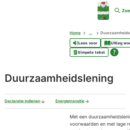
Mijn
Zoe
Soest
Home
...
Duurzaamheids
Lees voor
Uitleg wo
Simpele tekst
Duurzaamheidslening
Declaratie indienen
Energietransitie
Met een duurzaamheidsleni
voorwaarden en met lage r