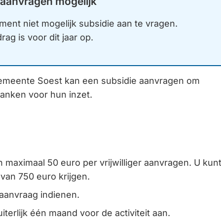
aanvragen mogelijk
Gebruik
oment niet mogelijk subsidie aan te vragen.
de
ag is voor dit jaar op.
enter-
toets
om
 gemeente Soest kan een subsidie aanvragen om
een
edanken voor hun inzet.
waarde
te
selecteren.
n maximaal 50 euro per vrijwilliger aanvragen. U kun
an 750 euro krijgen.
 aanvraag indienen.
iterlijk één maand voor de activiteit aan.