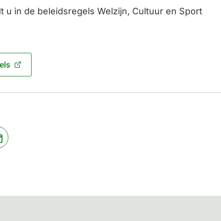
t u in de beleidsregels Welzijn, Cultuur en Sport
els
jst
(Verwijst
naar
een
ne
e-
te)
mailadres)