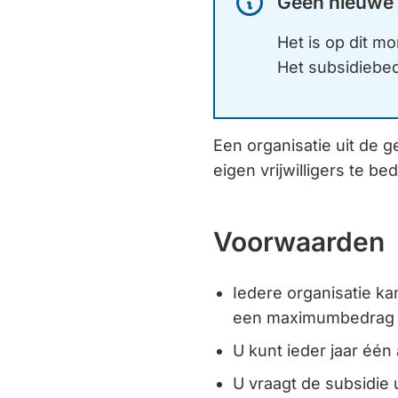
Geen nieuwe 
Informatie:
Het is op dit m
Het subsidiebedr
Een organisatie uit de
eigen vrijwilligers te b
Voorwaarden
Iedere organisatie ka
een maximumbedrag v
U kunt ieder jaar één
U vraagt de subsidie u