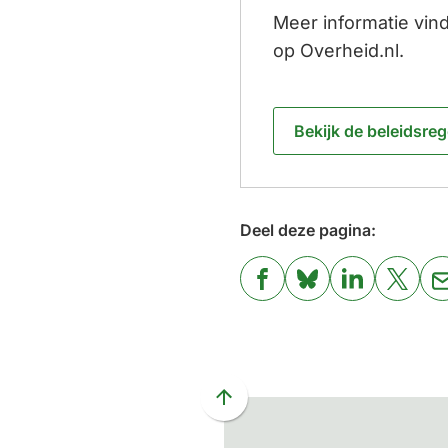
Meer informatie vind
op Overheid.nl.
Bekijk de beleidsreg
(Verwijst
naar
een
externe
Deel deze pagina:
website)
(Verwijst
(Verwijst
(Verwijst
(Verwi
naar
naar
naar
naar
een
een
een
een
externe
externe
externe
exter
website)
website)
website)
websi
Scroll
naar