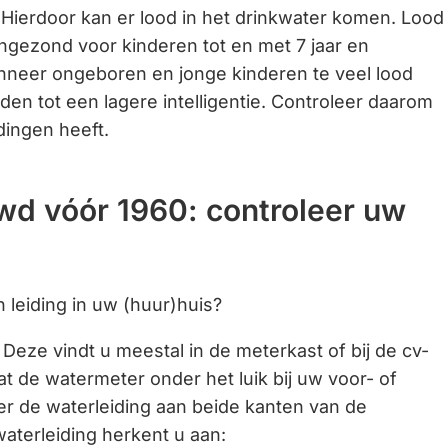
. Hierdoor kan er lood in het drinkwater komen. Lood
Gebruik
ongezond voor kinderen tot en met 7 jaar en
de
eer ongeboren en jonge kinderen te veel lood
enter-
eiden tot een lagere intelligentie. Controleer daarom
toets
idingen heeft.
om
een
waarde
d vóór 1960: controleer uw
te
selecteren.
 leiding in uw (huur)huis?
Deze vindt u meestal in de meterkast of bij de cv-
dat de watermeter onder het luik bij uw voor- of
eer de waterleiding aan beide kanten van de
aterleiding herkent u aan: