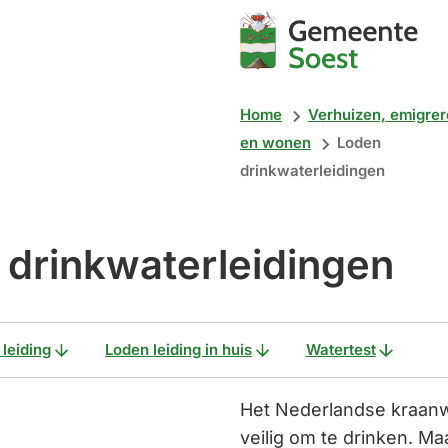
Mijn
Soest
Home
Verhuizen, emigre
en wonen
Loden
drinkwaterleidingen
 drinkwaterleidingen
 leiding
Loden leiding in huis
Watertest
Het Nederlandse kraanwa
veilig om te drinken. M