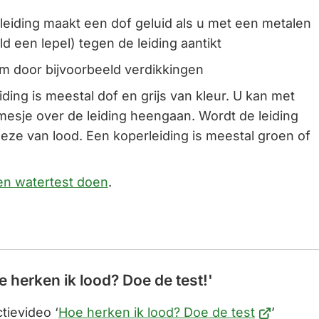
 leiding maakt een dof geluid als u met een metalen
d een lepel) tegen de leiding aantikt
m door bijvoorbeeld verdikkingen
iding is meestal dof en grijs van kleur. U kan met
mesje over de leiding heengaan. Wordt de leiding
 deze van lood. Een koperleiding is meestal groen of
een watertest doen
.
e herken ik lood? Doe de test!'
(Verwijst
tievideo ‘
Hoe herken ik lood? Doe de test
’