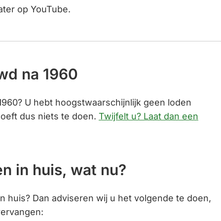
naar
ater op YouTube.
een
externe
website)
wd na 1960
960? U hebt hoogstwaarschijnlijk geen loden
hoeft dus niets te doen.
Twijfelt u? Laat dan een
n in huis, wat nu?
in huis? Dan adviseren wij u het volgende te doen,
 vervangen: