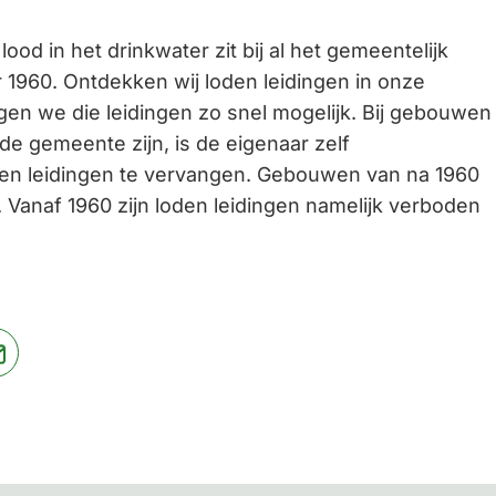
ood in het drinkwater zit bij al het gemeentelijk
1960. Ontdekken wij loden leidingen in onze
n we die leidingen zo snel mogelijk. Bij gebouwen
e gemeente zijn, is de eigenaar zelf
den leidingen te vervangen. Gebouwen van na 1960
 Vanaf 1960 zijn loden leidingen namelijk verboden
jst
(Verwijst
naar
een
ne
e-
te)
mailadres)