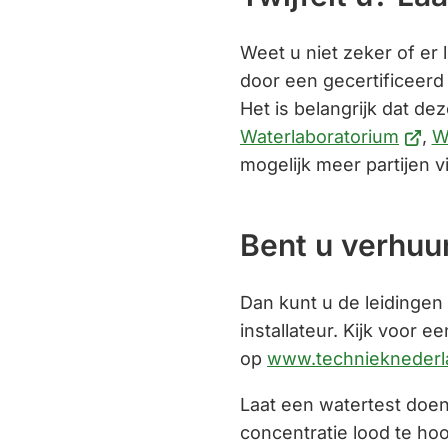
Weet u niet zeker of er 
door een gecertificeerd b
Het is belangrijk dat dez
(Verwi
Waterlaboratorium
,
W
naar
mogelijk meer partijen v
een
exter
Bent u verhuu
websi
Dan kunt u de leidingen
installateur. Kijk voor ee
op
www.technieknederla
Laat een watertest doen
concentratie lood te ho