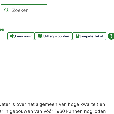
Zoeken
Wanneer
resultaten
beschikbaar
ren
zijn
Lees voor
Uitleg woorden
Simpele tekst
kun
je
hierdoor
navigeren
door
pijl
omhoog
en
omlaag
ter is over het algemeen van hoge kwaliteit en
te
aar in gebouwen van vóór 1960 kunnen nog loden
gebruiken.