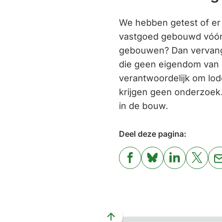
We hebben getest of er l
vastgoed gebouwd vóór 
gebouwen? Dan vervange
die geen eigendom van d
verantwoordelijk om lo
krijgen geen onderzoek.
in de bouw.
Deel deze pagina:
(Verwijst
(Verwijst
(Verwijst
(Verwi
naar
naar
naar
naar
een
een
een
een
externe
externe
externe
exter
website)
website)
website)
websi
Scroll