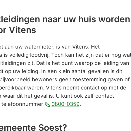
website)
tleidingen naar uw huis worden
r Vitens
tot aan uw watermeter, is van Vitens. Het
is volledig loodvrij. Toch kan het zijn dat er nog wa
itleidingen zit. Dat is het punt waarop de leiding van
 op uw leiding. In een klein aantal gevallen is dit
 bijvoorbeeld bewoners geen toestemming gaven of
bereikbaar waren. Vitens neemt contact op met de
aar dit het geval is. U kunt ook zelf contact
(Verwijst
a telefoonnummer
0800-0359
.
naar
een
gemeente Soest?
telefoonnummer)