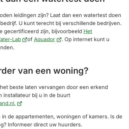
loden leidingen zijn? Laat dan een watertest doen
edrijf. U kunt terecht bij verschillende bedrijven.
e gecertificeerd zijn, bijvoorbeeld
Het
jst
(Verwijst
(Verwijst
ater-Lab
of
Aquador
. Op internet kunt u
naar
naar
inden.
een
een
ne
externe
externe
rder van een woning?
te)
website)
website)
 het beste laten vervangen door een erkend
n installateur bij u in de buurt
(Verwijst
nd.nl.
naar
 in de appartementen, woningen of kamers. Is de
een
og? Informeer direct uw huurders.
externe