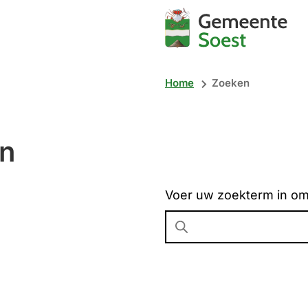
Mijn
Soest
Home
Zoeken
n
Voer uw zoekterm in om
Wanneer
resultaten
beschikbaar
zijn