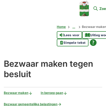
Mijn
Zoe
Soest
Home
...
Bezwaar maken 
Lees voor
Uitleg wo
Simpele tekst
Bezwaar maken tegen
besluit
Bezwaar maken
In beroep gaan
Bezwaar gemeentelijke belastingen