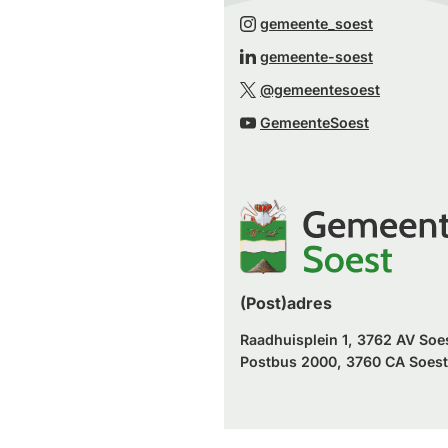
naar
(Verwijst
gemeente_soest
een
naar
(Verwijst
gemeente-soest
externe
een
naar
(Verwijst
website)
@gemeentesoest
externe
een
naar
(Verwijst
website)
GemeenteSoest
externe
een
naar
website)
externe
een
website)
externe
website)
(Post)adres
Raadhuisplein 1, 3762 AV Soe
Postbus 2000, 3760 CA Soest