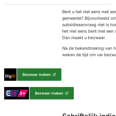
Bent u het niet eens met ee
gemeente? Bijvoorbeeld o
subsidieaanvraag niet is t
het niet eens bent met een
Dan maakt u bezwaar.
Na de bekendmaking van het
weken de tijd om uw bezwaa
Inloggen
Bezwaar maken
(Verwijst
met
naar
DigiD
een
Inloggen
Bezwaar maken
externe
(Verwijst
met
website)
naar
eHerkenning
een
Niveau
externe
2+