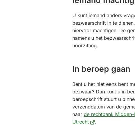
U kunt iemand anders vrag
bezwaarschrift in te diene
hiervoor machtigen. De gem
namens u het bezwaarschrift
hoorzitting.
In beroep gaan
Bent u het niet eens bent m
bezwaar? Dan kunt u in be
beroepschrift stuurt u bin
verzenddatum van de gemeen
naar
de rechtbank Midden-N
(Verwijst
Utrecht
.
naar