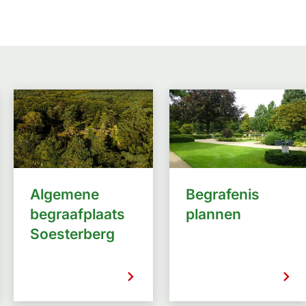
Gebruik
de
enter-
toets
om
een
waarde
te
selecteren.
Algemene
Begrafenis
begraafplaats
plannen
Soesterberg