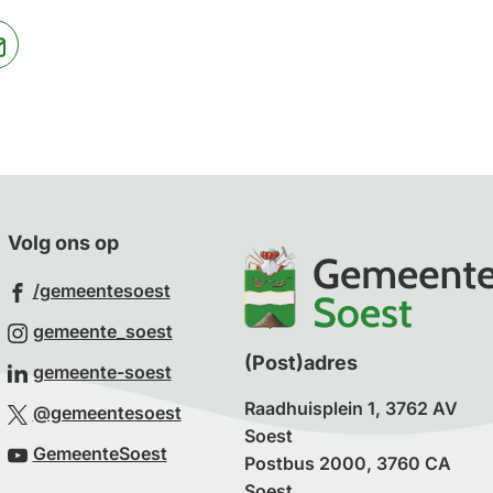
jst
(Verwijst
naar
een
ne
e-
te)
mailadres)
Volg ons op
(Verwijst
/gemeentesoest
naar
(Verwijst
gemeente_soest
een
naar
(Post)adres
(Verwijst
gemeente-soest
externe
een
naar
Raadhuisplein 1, 3762 AV
(Verwijst
website)
@gemeentesoest
externe
een
Soest
naar
(Verwijst
website)
GemeenteSoest
externe
Postbus 2000, 3760 CA
een
naar
Soest