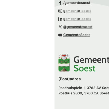
(Verwijst
/gemeentesoest
naar
(Verwijst
gemeente_soest
een
naar
(Verwijst
gemeente-soest
externe
een
naar
(Verwijst
website)
@gemeentesoest
externe
een
naar
(Verwijst
website)
GemeenteSoest
externe
een
naar
website)
externe
een
website)
externe
website)
(Post)adres
Raadhuisplein 1, 3762 AV Soe
Postbus 2000, 3760 CA Soest