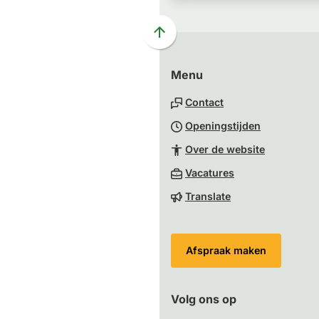
Scroll
naar
Menu
boven
naar
Contact
het
Openingstijden
begin
van
Over de website
de
(Verwijst
Vacatures
paginainhoud
naar
Translate
een
externe
website)
Afspraak maken
Volg ons op