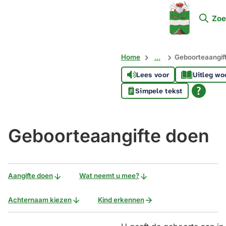
Mijn
Zoe
Soest
Home
...
Geboorteaangif
Lees voor
Uitleg wo
Simpele tekst
Geboorteaangifte doen
Aangifte doen
Wat neemt u mee?
Achternaam kiezen
Kind erkennen