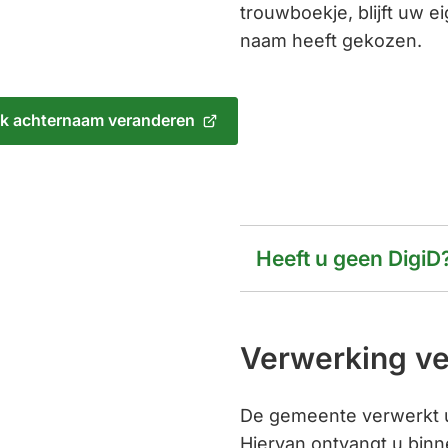
trouwboekje, blijft uw 
naam heeft gekozen.
k achternaam veranderen
jst
e
e)
Heeft u geen DigiD
Verwerking v
De gemeente verwerkt u
Hiervan ontvangt u binne