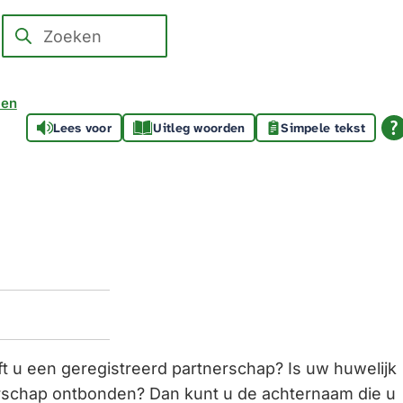
Zoeken
Wanneer
resultaten
beschikbaar
 en
zijn
Lees voor
Uitleg woorden
Simpele tekst
kun
je
hierdoor
navigeren
door
pijl
omhoog
en
omlaag
t u een geregistreerd partnerschap? Is uw huwelijk
te
erschap ontbonden? Dan kunt u de achternaam die u
gebruiken.