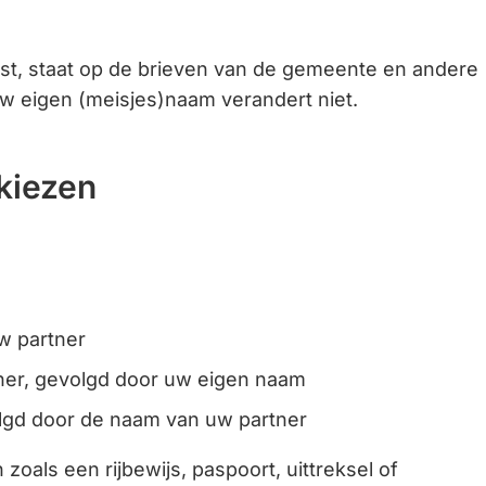
Gebruik
de
st, staat op de brieven van de gemeente en andere
enter-
Uw eigen (meisjes)naam verandert niet.
toets
om
een
kiezen
waarde
te
selecteren.
m
w partner
ner, gevolgd door uw eigen naam
lgd door de naam van uw partner
zoals een rijbewijs, paspoort, uittreksel of