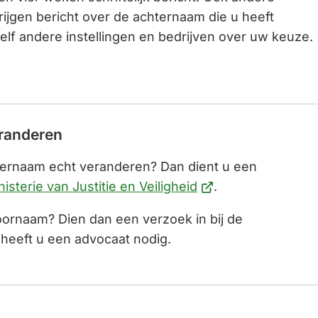
rijgen bericht over de achternaam die u heeft
elf andere instellingen en bedrijven over uw keuze.
eranderen
ternaam echt veranderen? Dan dient u een
(Verwijst
nisterie van Justitie en Veiligheid
.
naar
oornaam? Dien dan een verzoek in bij de
een
 heeft u een advocaat nodig.
externe
website)