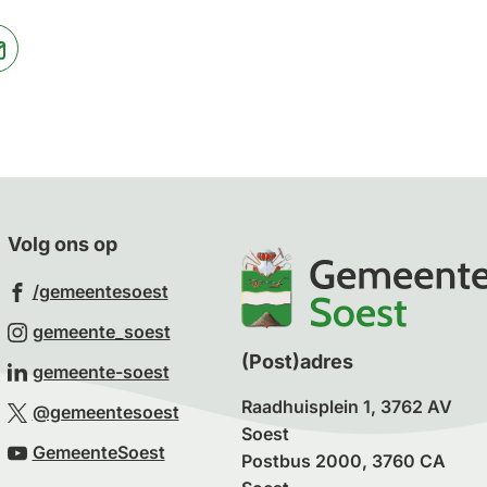
jst
(Verwijst
naar
een
ne
e-
te)
mailadres)
Volg ons op
(Verwijst
/gemeentesoest
naar
(Verwijst
gemeente_soest
een
naar
(Post)adres
(Verwijst
gemeente-soest
externe
een
naar
Raadhuisplein 1, 3762 AV
(Verwijst
website)
@gemeentesoest
externe
een
Soest
naar
(Verwijst
website)
GemeenteSoest
externe
Postbus 2000, 3760 CA
een
naar