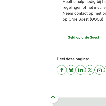
Heeft u hulp nodig bij 
regelingen of het invull
Neem contact op met on
op Orde Soest (GOOS).
Geld op orde Soest
Deel deze pagina:
(Verwijst
(Verwijst
(Verwijst
(Verwijst
(Ver
naar
naar
naar
naar
naa
een
een
een
een
een
externe
externe
externe
externe
e-
website)
website)
website)
website)
mai
Scroll
naar