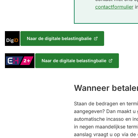
contactformulier
i
Inloggen
Naar de digitale belastingbalie
(Verwijst
met
naar
DigiD
een
Inloggen
Naar de digitale belastingbalie
externe
(Verwijst
met
website)
naar
eHerkenning
een
Niveau
externe
Wanneer betale
2+
website)
Staan de bedragen en termi
aangegeven? Dan maakt u 
automatische incasso en in
in negen maandelijkse term
aanslag vraagt u op via de d