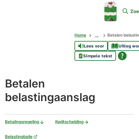
Mijn
Zoe
Soest
Home
...
Betalen belasti
Lees voor
Uitleg wo
Simpele tekst
Betalen
belastingaanslag
Betalingsregeling
Kwijtschelding
(Verwijst
Belastingbalie