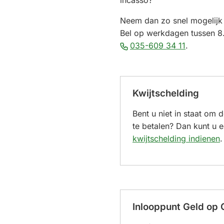
incasso?
Neem dan zo snel mogelijk
Bel op werkdagen tussen 8.
(Verwijst
035-609 34 11
.
naar
een
telefoonn
Kwijtschelding
Bent u niet in staat om 
te betalen? Dan kunt u 
kwijtschelding indienen
.
Inlooppunt Geld op 