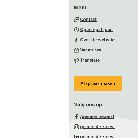
Menu
boven
naar
Contact
het
Openingstijden
begin
van
Over de website
de
(Verwijst
Vacatures
paginainhoud
naar
Translate
een
externe
website)
Afspraak maken
Volg ons op
(Verwijst
/gemeentesoest
naar
(Verwijst
gemeente_soest
een
naar
(Verwijst
gemeente-soest