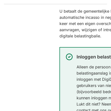
naar
een
U betaalt de gemeentelijke 
externe
automatische incasso in neg
website)
keer met een eigen oversch
aanvragen, wijzigen of intr
digitale belastingbalie.
Succesvol:
Inloggen belast
Alleen de persoon
belastingaanslag i
inloggen met Digi
gebruikers van ni
(bijvoorbeeld bedr
kunnen inloggen m
Lukt dit niet? Nee
contact met ons op