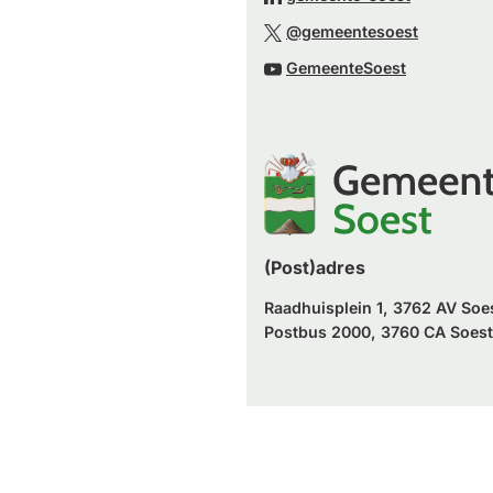
externe
een
naar
(Verwijst
website)
@gemeentesoest
externe
een
naar
(Verwijst
website)
GemeenteSoest
externe
een
naar
website)
externe
een
website)
externe
website)
(Post)adres
Raadhuisplein 1, 3762 AV Soe
Postbus 2000, 3760 CA Soest