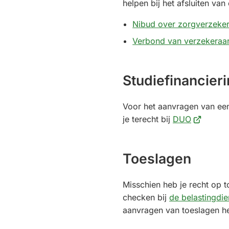
helpen bij het afsluiten van
Nibud over zorgverzeke
Verbond van verzekeraa
Studiefinancier
Voor het aanvragen van een
(Verwijst
je terecht bij
DUO
naar
een
Toeslagen
externe
website)
Misschien heb je recht op t
checken bij
de belastingdie
aanvragen van toeslagen he