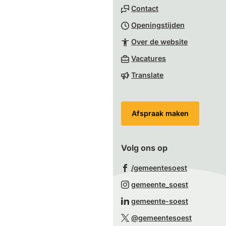
naar
Contact
het
Openingstijden
begin
van
Over de website
de
(Verwijst
Vacatures
paginainhoud
naar
Translate
een
externe
website)
Afspraak maken
Volg ons op
(Verwijst
/gemeentesoest
naar
(Verwijst
gemeente_soest
een
naar
(Verwijst
gemeente-soest
externe
een
naar
(Verwijst
website)
@gemeentesoest
externe
een