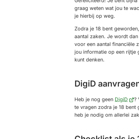
Gefeliciteerd! Je bent bijna 
externe
externe
graag weten wat jou te wac
website)
website)
je hierbij op weg.
Zodra je 18 bent geworden,
aantal zaken. Je wordt dan 
voor een aantal financiële
jou informatie op een rijtje
kunt denken.
DigiD aanvrage
(Verw
Heb je nog geen
DigiD
? 
naar
te vragen zodra je 18 bent
een
heb je nodig om allerlei zak
exte
webs
Checklist als je