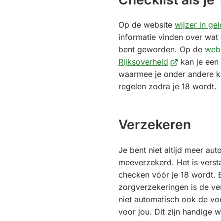
Op de website
wijzer in ge
informatie vinden over wat 
bent geworden. Op de
webs
(Verwijst
Rijksoverheid
kan je een 
naar
waarmee je onder andere k
een
regelen zodra je 18 wordt.
externe
website)
Verzekeren
Je bent niet altijd meer aut
meeverzekerd. Het is verstan
checken vóór je 18 wordt. B
zorgverzekeringen is de ve
niet automatisch ook de vo
voor jou. Dit zijn handige 