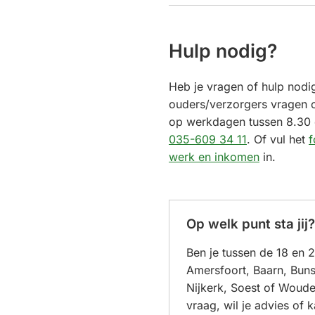
Hulp nodig?
Heb je vragen of hulp nodig
ouders/verzorgers vragen 
op werkdagen tussen 8.30 
(Verwijst
035-609 34 11
. Of vul het
f
naar
werk en inkomen
in.
een
telefoonnum
Op welk punt sta jij?
Ben je tussen de 18 en 2
Amersfoort, Baarn, Bun
Nijkerk, Soest of Woud
vraag, wil je advies of 