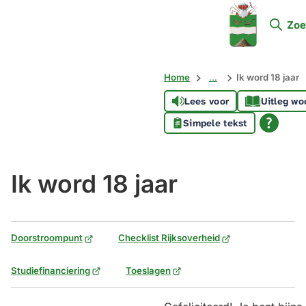
Mijn
Zoe
Soest
Home
...
Ik word 18 jaar
Lees voor
Uitleg wo
Simpele tekst
Ik word 18 jaar
(Verwijst
(Verwijst
Doorstroompunt
Checklist Rijksoverheid
naar
naar
een
een
(Verwijst
(Verwijst
Studiefinanciering
Toeslagen
externe
externe
naar
naar
website)
website)
een
een