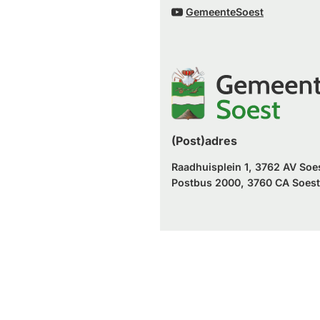
naar
(Verwijst
website)
GemeenteSoest
externe
een
naar
website)
externe
een
website)
externe
website)
(Post)adres
Raadhuisplein 1, 3762 AV Soe
Postbus 2000, 3760 CA Soest