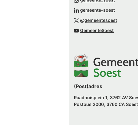
een
naar
(Verwijst
gemeente-soest
externe
een
naar
(Verwijst
website)
@gemeentesoest
externe
een
naar
(Verwijst
website)
GemeenteSoest
externe
een
naar
website)
externe
een
website)
externe
website)
(Post)adres
Raadhuisplein 1, 3762 AV Soe
Postbus 2000, 3760 CA Soest