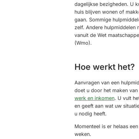
dagelijkse bezigheden. U k
huis blijven wonen of makke
gaan. Sommige hulpmiddele
zelf. Andere hulpmiddelen 
vanuit de Wet maatschappel
(Wmo).
Hoe werkt het?
Aanvragen van een hulpmidd
doet u door het maken van
werk en inkomen
. U vult h
en geeft aan wat uw situati
u nodig heeft.
Momenteel is er helaas een
weken.