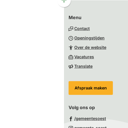
Scroll
naar
Menu
boven
naar
Contact
het
Openingstijden
begin
van
Over de website
de
(Verwijst
Vacatures
paginainhoud
naar
Translate
een
externe
website)
Afspraak maken
Volg ons op
(Verwijst
/gemeentesoest
naar
(Verwijst
gemeente_soest