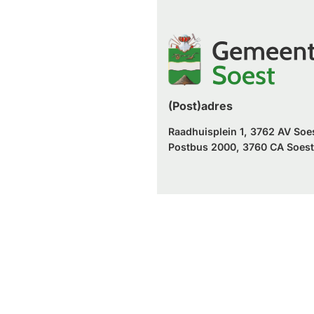
website)
externe
een
website)
externe
website)
(Post)adres
Raadhuisplein 1, 3762 AV Soe
Postbus 2000, 3760 CA Soest