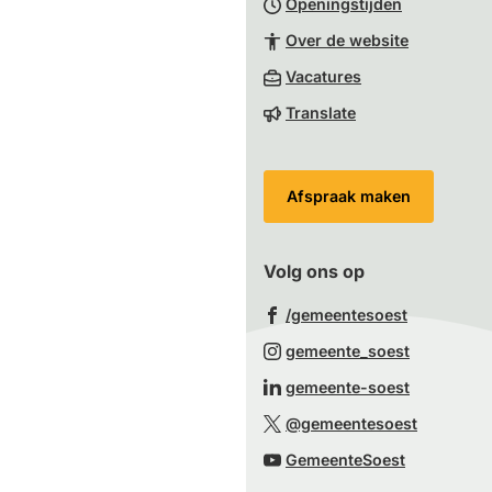
Openingstijden
begin
van
Over de website
de
(Verwijst
Vacatures
paginainhoud
naar
Translate
een
externe
website)
Afspraak maken
Volg ons op
(Verwijst
/gemeentesoest
naar
(Verwijst
gemeente_soest
een
naar
(Verwijst
gemeente-soest
externe
een
naar
(Verwijst
website)
@gemeentesoest
externe
een
naar
(Verwijst
website)
GemeenteSoest
externe
een
naar