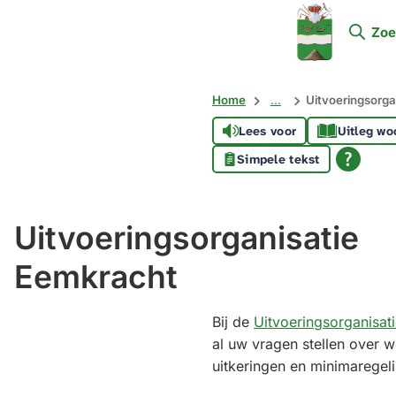
Mijn
Zoe
Soest
Home
...
Uitvoeringsorga
Lees voor
Uitleg wo
Simpele tekst
Uitvoeringsorganisatie
Eemkracht
Bij de
Uitvoeringsorganisat
al uw vragen stellen over w
uitkeringen en minimaregel