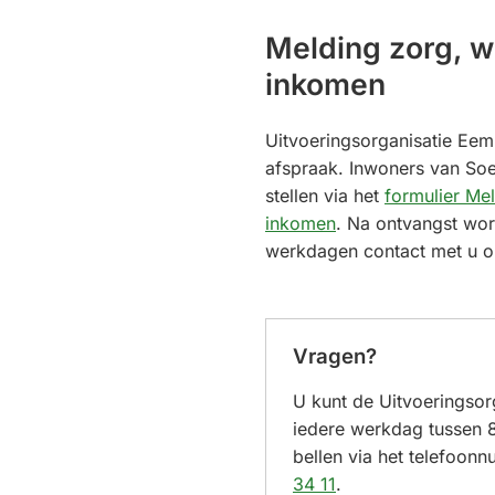
Melding zorg, w
inkomen
Uitvoeringsorganisatie Eem
afspraak. Inwoners van So
stellen via het
formulier Me
inkomen
. Na ontvangst wor
werkdagen contact met u 
Vragen?
U kunt de Uitvoeringsor
iedere werkdag tussen 8
bellen via het telefoo
(Verwijst
34 11
.