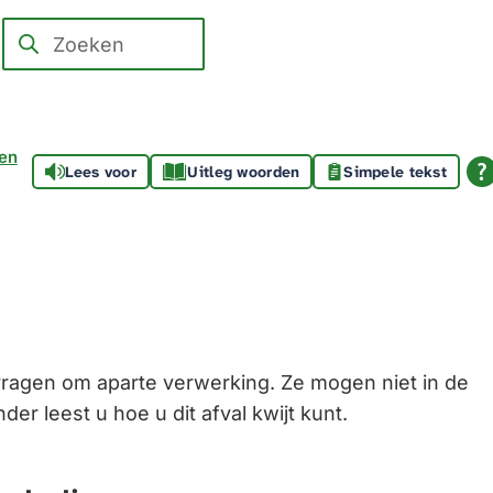
Zoeken
Wanneer
resultaten
beschikbaar
zijn
den
Lees voor
Uitleg woorden
Simpele tekst
kun
je
hierdoor
navigeren
door
pijl
omhoog
ragen om aparte verwerking. Ze mogen niet in de
en
nder leest u hoe u dit afval kwijt kunt.
omlaag
te
gebruiken.