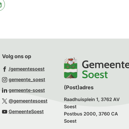
jst
(Verwijst
naar
een
ne
e-
te)
mailadres)
Volg ons op
(Verwijst
/gemeentesoest
naar
(Verwijst
gemeente_soest
een
naar
(Post)adres
(Verwijst
gemeente-soest
externe
een
naar
Raadhuisplein 1, 3762 AV
(Verwijst
website)
@gemeentesoest
externe
een
Soest
naar
(Verwijst
website)
GemeenteSoest
externe
Postbus 2000, 3760 CA
een
naar
Soest
website)
externe
een