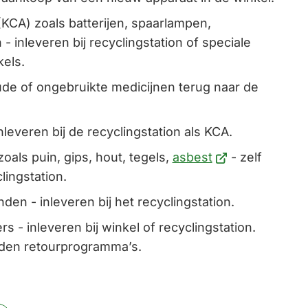
(KCA) zoals batterijen, spaarlampen,
inleveren bij recyclingstation of speciale
kels.
ude of ongebruikte medicijnen terug naar de
nleveren bij de recyclingstation als KCA.
(Verwijst
oals puin, gips, hout, tegels,
asbest
- zelf
naar
lingstation.
een
en - inleveren bij het recyclingstation.
externe
rs - inleveren bij winkel of recyclingstation.
website)
en retourprogramma’s.