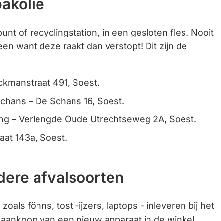
bakolie
Gebruik
de
punt of recyclingstation, in een gesloten fles. Nooit
enter-
en want deze raakt dan verstopt! Dit zijn de
toets
om
een
ckmanstraat 491, Soest.
waarde
Schans – De Schans 16, Soest.
te
ng – Verlengde Oude Utrechtseweg 2A, Soest.
selecteren.
raat 143a, Soest.
dere afvalsoorten
zoals föhns, tosti-ijzers, laptops - inleveren bij het
ij aankoop van een nieuw apparaat in de winkel.