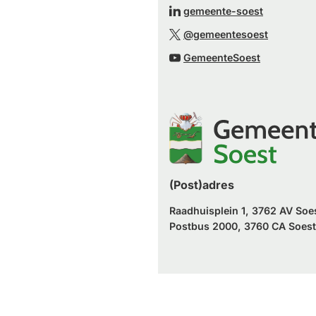
naar
(Verwijst
gemeente-soest
externe
een
naar
(Verwijst
website)
@gemeentesoest
externe
een
naar
(Verwijst
website)
GemeenteSoest
externe
een
naar
website)
externe
een
website)
externe
website)
(Post)adres
Raadhuisplein 1, 3762 AV Soe
Postbus 2000, 3760 CA Soest