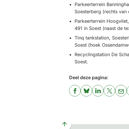
Parkeerterrein Banninghal
Soesterberg (rechts van d
Parkeerterrein Hoogvliet
491 in Soest (naast de te
Tinq tankstation, Soester
Soest (hoek Ossendamw
Recyclingstation De Scha
Soest.
Deel deze pagina:
(Verwijst
(Verwijst
(Verwijst
(Verwijst
(Ver
naar
naar
naar
naar
naa
een
een
een
een
een
externe
externe
externe
externe
e-
website)
website)
website)
website)
mai
Scroll