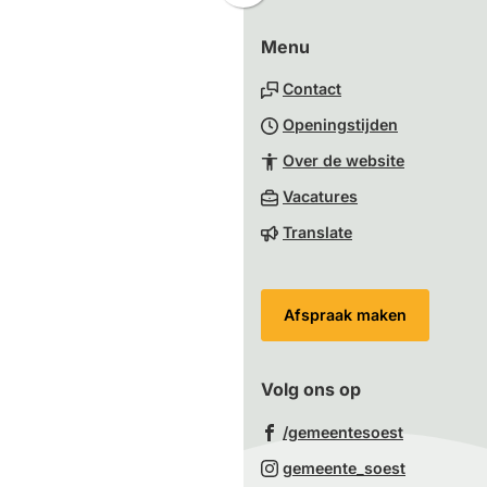
naar
Menu
boven
naar
Contact
het
Openingstijden
begin
van
Over de website
de
(Verwijst
Vacatures
paginainhoud
naar
Translate
een
externe
website)
Afspraak maken
Volg ons op
(Verwijst
/gemeentesoest
naar
(Verwijst
gemeente_soest
een