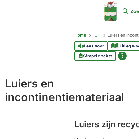
Mijn
Zoe
Soest
Home
...
Luiers en incont
Lees voor
Uitleg wo
Simpele tekst
Luiers en
incontinentiemateriaal
Luiers zijn recy