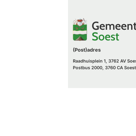
naar
website)
externe
een
website)
externe
website)
(Post)adres
Raadhuisplein 1, 3762 AV Soe
Postbus 2000, 3760 CA Soest