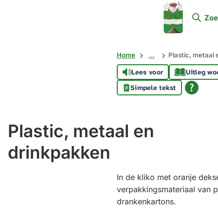
Mijn
Zoe
Soest
Home
...
Plastic, metaal
Lees voor
Uitleg wo
Simpele tekst
Plastic, metaal en
drinkpakken
In de kliko met oranje deks
verpakkingsmateriaal van pl
drankenkartons.