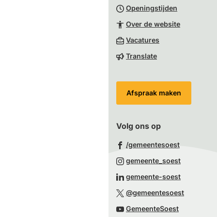
Openingstijden
begin
van
Over de website
de
(Verwijst
Vacatures
paginainhoud
naar
Translate
een
externe
website)
Afspraak maken
Volg ons op
(Verwijst
/gemeentesoest
naar
(Verwijst
gemeente_soest
een
naar
(Verwijst
gemeente-soest
externe
een
naar
(Verwijst
website)
@gemeentesoest
externe
een
naar
(Verwijst
website)
GemeenteSoest
externe
een