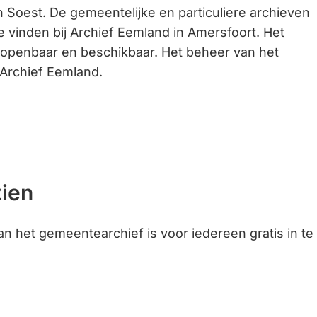
 Soest. De gemeentelijke en particuliere archieven
Gebruik
te vinden bij Archief Eemland in Amersfoort. Het
de
s openbaar en beschikbaar. Het beheer van het
enter-
 Archief Eemland.
toets
om
een
waarde
te
selecteren.
zien
an het gemeentearchief is voor iedereen gratis in te