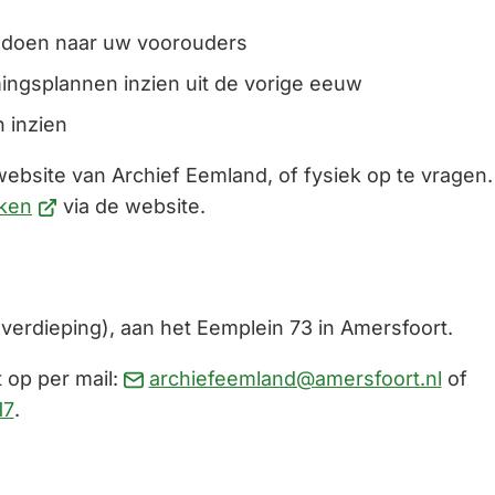
 doen naar uw voorouders
ingsplannen inzien uit de vorige eeuw
 inzien
website van Archief Eemland, of fysiek op te vragen.
(Verwijst
ken
via de website.
naar
een
externe
verdieping), aan het Eemplein 73 in Amersfoort.
website)
(Verw
 op per mail:
archiefeemland@amersfoort.nl
of
(Verwijst
naar
17
.
naar
een
een
e-