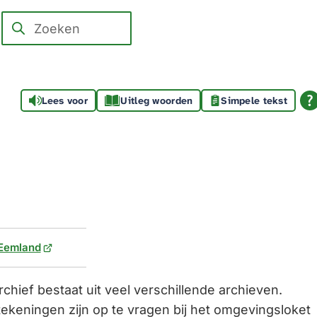
Zoeken
Wanneer
resultaten
beschikbaar
zijn
Lees voor
Uitleg woorden
Simpele tekst
kun
je
hierdoor
navigeren
door
pijl
omhoog
(Verwijst
 Eemland
en
naar
omlaag
een
hief bestaat uit veel verschillende archieven.
te
externe
keningen zijn op te vragen bij het omgevingsloket
gebruiken.
website)