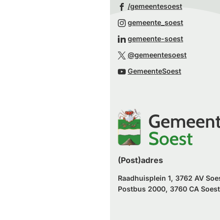
(Verwijst
/gemeentesoest
naar
(Verwijst
gemeente_soest
een
naar
(Verwijst
gemeente-soest
externe
een
naar
(Verwijst
website)
@gemeentesoest
externe
een
naar
(Verwijst
website)
GemeenteSoest
externe
een
naar
website)
externe
een
website)
externe
website)
(Post)adres
Raadhuisplein 1, 3762 AV Soe
Postbus 2000, 3760 CA Soest