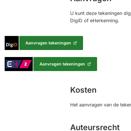
U kunt deze tekeningen dig
DigiD of eHerkenning.
Inloggen
Aanvragen tekeningen
(Verwijst
met
naar
DigiD
een
Inloggen
Aanvragen tekeningen
externe
(Verwijst
met
website)
naar
eHerkenning
een
Niveau
externe
Kosten
2
website)
Het aanvragen van de tekeni
Auteursrecht