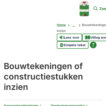
Mijn
Zoe
Soest
Home
...
Bouwtekeningen
inzien
Lees voor
Uitleg wo
Simpele tekst
Bouwtekeningen of
constructiestukken
inzien
Aanvragen tekeningen
Omgevingsvergunning