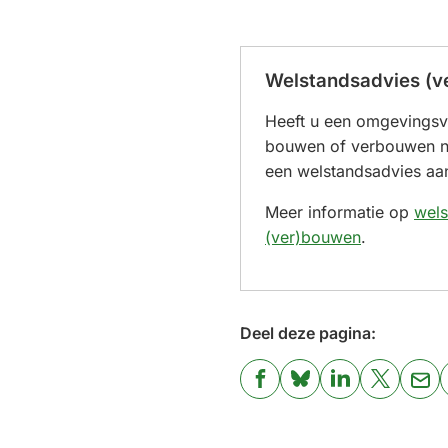
Welstandsadvies (
Heeft u een omgevingsv
bouwen of verbouwen n
een welstandsadvies aa
Meer informatie op
wels
(ver)bouwen
.
Deel deze pagina:
(Verwijst
(Verwijst
(Verwijst
(Verwijst
(Ver
naar
naar
naar
naar
naa
een
een
een
een
een